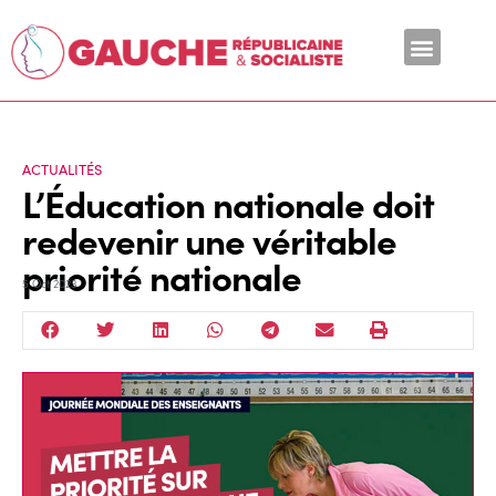
En ce moment
ACTUALITÉS
L’Éducation nationale doit
redevenir une véritable
priorité nationale
5 Oct 2023