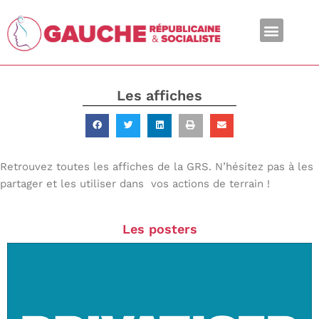
En ce moment
Les affiches
Retrouvez toutes les affiches de la GRS. N’hésitez pas à les
partager et les utiliser dans vos actions de terrain !
Les posters