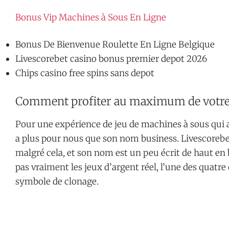
Bonus Vip Machines à Sous En Ligne
Bonus De Bienvenue Roulette En Ligne Belgique
Livescorebet casino bonus premier depot 2026
Chips casino free spins sans depot
Comment profiter au maximum de votre 
Pour une expérience de jeu de machines à sous qui ap
a plus pour nous que son nom business. Livescoreb
malgré cela, et son nom est un peu écrit de haut en
pas vraiment les jeux d’argent réel, l’une des quatre 
symbole de clonage.