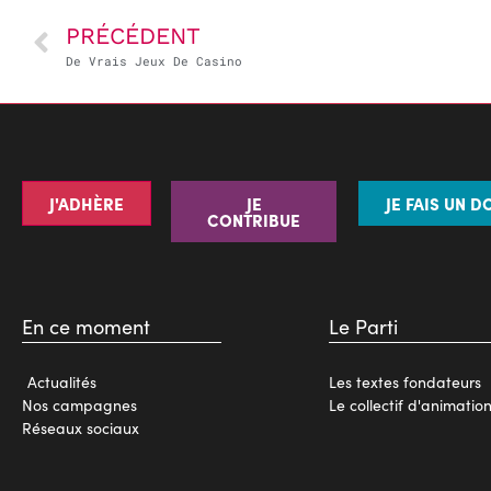
PRÉCÉDENT
De Vrais Jeux De Casino
J'ADHÈRE
JE
JE FAIS UN D
CONTRIBUE
En ce moment
Le Parti
Actualités
Les textes fondateurs
Nos campagnes
Le collectif d'animatio
Réseaux sociaux