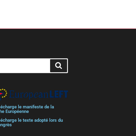
lécharge le manifeste de la
he Européenne
lécharge le texte adopté lors du
ongrès