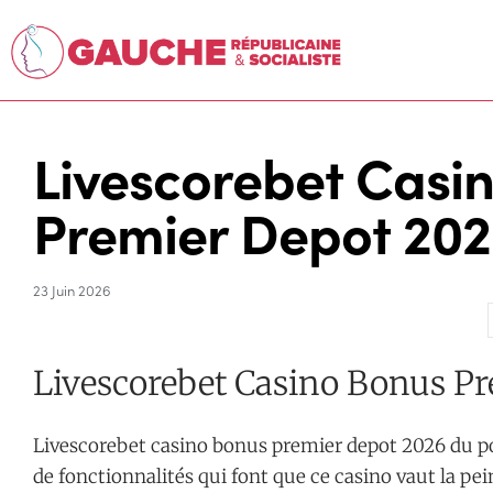
Livescorebet Casi
Premier Depot 20
23 Juin 2026
Livescorebet Casino Bonus P
Livescorebet casino bonus premier depot 2026 du poi
de fonctionnalités qui font que ce casino vaut la pei