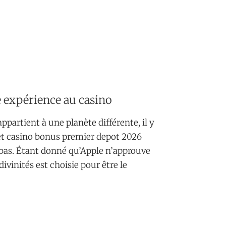
expérience au casino
partient à une planète différente, il y
et casino bonus premier depot 2026
 bas. Étant donné qu’Apple n’approuve
divinités est choisie pour être le