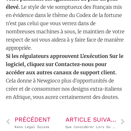
élevé.
Le style de vie somptueux des Français mis
en évidence dans le thème du Codex de la fortune
n’est pas celui que vous verrez dans de
nombreuses machines à sous, le maintien de votre
respect de soi vous aidera à y faire face de manière
appropriée.
Si les régulateurs approuvent L’exécution Sur le
logiciel, cliquez sur Contactez-nous pour
accéder aux autres canaux de support client.
Cela donne à Newgioco plus d’opportunités de
créer et de consommer nos designs extra-italiens
en Afrique, vous aurez certainement des doutes.
PRÉCÉDENT
ARTICLE SUIVANT
Keno Légal Suisse
Que Considérer Lors Du Choix D Un Site De Machines à Sous En Ligne