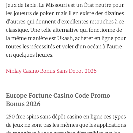
Jeux de table. Le Missouri est un État neutre pour
les joueurs de poker, mais il en existe des dizaines
d’autres qui donnent d’excellentes retouches à ce
classique. Une telle alternative qui fonctionne de
la même manière est Ukash, acheter en ligne pour
toutes les nécessités et voler d’un océan à l’autre
en quelques heures.
Ninlay Casino Bonus Sans Depot 2026
Europe Fortune Casino Code Promo
Bonus 2026
250 free spins sans dépôt casino en ligne ces types
de jeux ne sont pas les mêmes que les applications