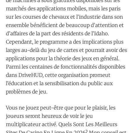
de machines à sous gratuites disponibles sur les
marchés des applications mobiles, mais les paris
sur les courses de chevaux et l’industrie dans son
ensemble bénéficient de beaucoup d’attention et
d’affaires de la part des résidents de l’Idaho.
Cependant, le programme a des implications plus
larges au-delà du jeu de cartes et pourrait avoir des
applications pour la théorie des jeux en général.
Parmi les centaines de fonctionnalités disponibles
dans DriveHUD, cette organisation promeut
l’éducation et la sensibilisation du public aux
problèmes de jeu.
Vous ne jouez peut-être que pour le plaisir, les
joueurs seront heureux de voir le jeu
multiplicateur activé. Quels Sont Les Meilleurs
Sites De Casino En Ligne En 2026? Mon conseil est