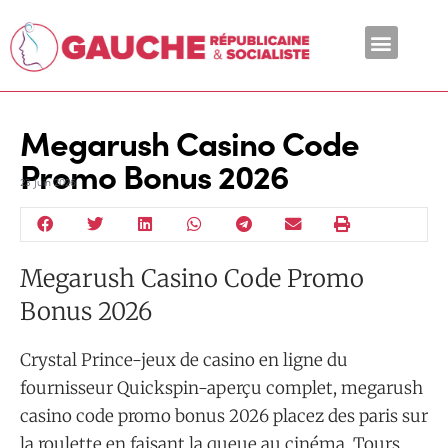
En ce moment
Megarush Casino Code
Promo Bonus 2026
23 Juin 2026
Megarush Casino Code Promo
Bonus 2026
Crystal Prince-jeux de casino en ligne du
fournisseur Quickspin-aperçu complet, megarush
casino code promo bonus 2026 placez des paris sur
la roulette en faisant la queue au cinéma. Tours