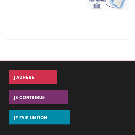
J'ADHÈRE
JE CONTRIBUE
JE FAIS UN DON