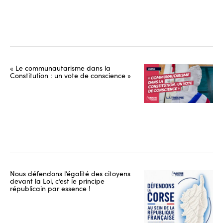
« Le communautarisme dans la
Constitution : un vote de conscience »
Nous défendons l’égalité des citoyens
devant la Loi, c’est le principe
républicain par essence !