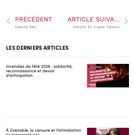
PRÉCÉDENT
ARTICLE SUIVANT
Casino Dés
Casino En Ligne Césars
LES DERNIERS ARTICLES
Incendies de l’été 2026 : solidarité,
reconnaissance et devoir
d’anticipation
À Grenoble, la censure et l’intimidation
ne passeront pas