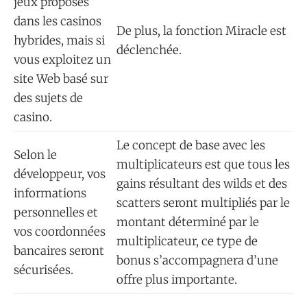
jeux proposés
dans les casinos
De plus, la fonction Miracle est
hybrides, mais si
déclenchée.
vous exploitez un
site Web basé sur
des sujets de
casino.
Le concept de base avec les
Selon le
multiplicateurs est que tous les
développeur, vos
gains résultant des wilds et des
informations
scatters seront multipliés par le
personnelles et
montant déterminé par le
vos coordonnées
multiplicateur, ce type de
bancaires seront
bonus s’accompagnera d’une
sécurisées.
offre plus importante.