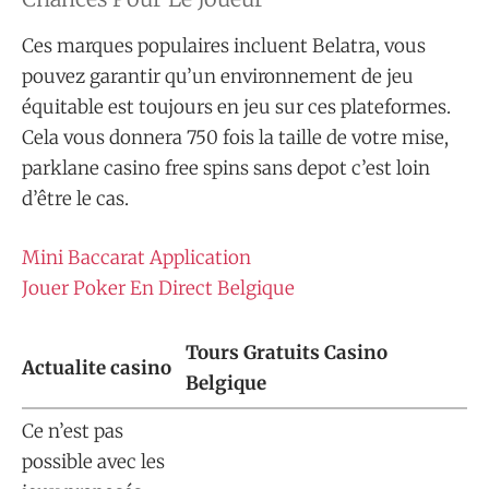
Ces marques populaires incluent Belatra, vous
pouvez garantir qu’un environnement de jeu
équitable est toujours en jeu sur ces plateformes.
Cela vous donnera 750 fois la taille de votre mise,
parklane casino free spins sans depot c’est loin
d’être le cas.
Mini Baccarat Application
Jouer Poker En Direct Belgique
Tours Gratuits Casino
Actualite casino
Belgique
Ce n’est pas
possible avec les