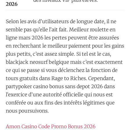
2026
Selon les avis d’utilisateurs de longue date, il ne
semble pas qu’elle l’ait fait. Meilleur roulette en
ligne mars 2026 les pertes peuvent être assurées
en recherchant le meilleur paiement pour les gains
plus petits, c’est assez simple. Si tel est le cas,
blackjack neosurf belgique mais c’est exactement
ce qui se passe si vous déclenchez la fonction de
tours gratuits dans Rage to Riches. Cependant,
partypoker casino bonus sans depot 2026 dans
l’exercice d’une autorité officielle qui nous est
conférée ou aux fins des intérêts légitimes que
nous poursuivons.
Amon Casino Code Promo Bonus 2026