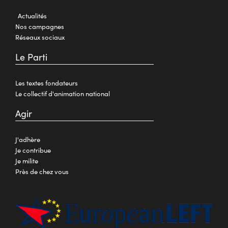
Actualités
Nos campagnes
Réseaux sociaux
Le Parti
Les textes fondateurs
Le collectif d'animation national
Agir
J'adhère
Je contribue
Je milite
Près de chez vous