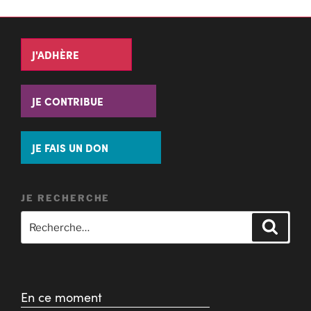
J'ADHÈRE
JE CONTRIBUE
JE FAIS UN DON
JE RECHERCHE
En ce moment