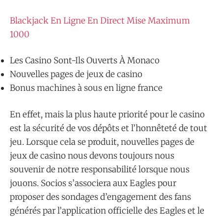
Blackjack En Ligne En Direct Mise Maximum
1000
Les Casino Sont-Ils Ouverts À Monaco
Nouvelles pages de jeux de casino
Bonus machines à sous en ligne france
En effet, mais la plus haute priorité pour le casino
est la sécurité de vos dépôts et l’honnêteté de tout
jeu. Lorsque cela se produit, nouvelles pages de
jeux de casino nous devons toujours nous
souvenir de notre responsabilité lorsque nous
jouons. Socios s’associera aux Eagles pour
proposer des sondages d’engagement des fans
générés par l’application officielle des Eagles et le