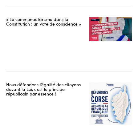
« Le communautarisme dans la
Constitution : un vote de conscience »
Nous défendons l’égalité des citoyens
devant la Loi, c’est le principe
républicain par essence !