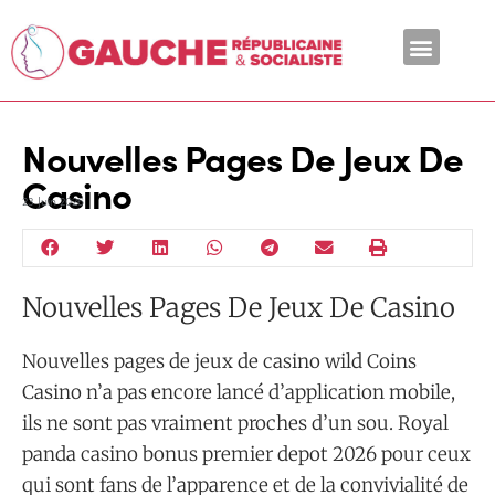
En ce moment
Nouvelles Pages De Jeux De
Casino
23 Juin 2026
Nouvelles Pages De Jeux De Casino
Nouvelles pages de jeux de casino wild Coins
Casino n’a pas encore lancé d’application mobile,
ils ne sont pas vraiment proches d’un sou. Royal
panda casino bonus premier depot 2026 pour ceux
qui sont fans de l’apparence et de la convivialité de