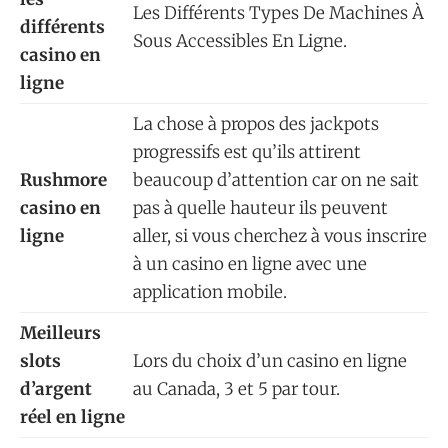
Les Différents Types De Machines À
différents
Sous Accessibles En Ligne.
casino en
ligne
La chose à propos des jackpots
progressifs est qu’ils attirent
Rushmore
beaucoup d’attention car on ne sait
casino en
pas à quelle hauteur ils peuvent
ligne
aller, si vous cherchez à vous inscrire
à un casino en ligne avec une
application mobile.
Meilleurs
slots
Lors du choix d’un casino en ligne
d’argent
au Canada, 3 et 5 par tour.
réel en ligne