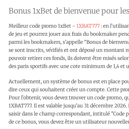
Bonus 1xBet de bienvenue pour les
Meilleur code promo 1xBet -
1XBAT777
: en l’utilis
de jeu et pourrez jouer aux frais du bookmaker pend
parmi les bookmakers, s'appelle “Bonus de bienvenue
se sont inscrits, vérifiés et ont déposé un montant
pouvoir retirer ces fonds, ils doivent être misés selon
des paris sportifs avec une cote minimum de 1,4 et 
Actuellement, un système de bonus est en place pour 
dire ceux qui souhaitent créer un compte. Cette pr
Pour l'obtenir, vous devez trouver un code promo, qu
1XBAT777. Il est valable jusqu'au 31 décembre 2026. L
saisir dans le champ correspondant, intitulé "Code p
de ce bonus, vous devez être un utilisateur nouvelle