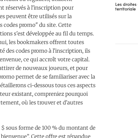
Les droites 
 réservés à l'inscription pour
territoriale
 peuvent être utilisés sur la
es codes promo" du site. Cette
ions s'est développée au fil du temps.
hui, les bookmakers offrent toutes
té des codes promo à l'inscription, ils
venue, ce qui accroît votre capital.
attirer de nouveaux joueurs, et pour
 promo permet de se familiariser avec la
étaillerons ci-dessous tous ces aspects
ateur existant, compreniez pourquoi
ctement, où les trouver et d'autres
30 $ sous forme de 100 % du montant de
 bienvenue”. Cette offre est répandue