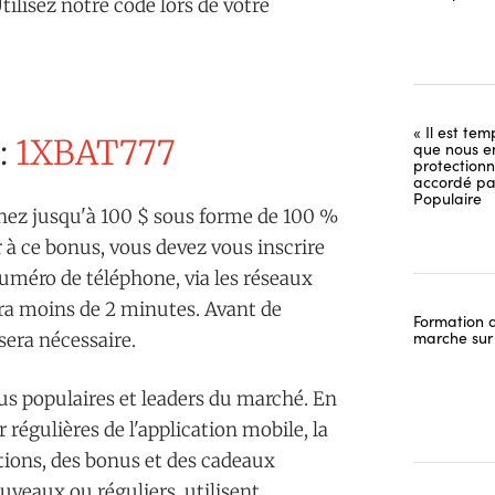
ilisez notre code lors de votre
« Il est tem
:
1XBAT777
que nous e
protectionn
accordé pa
Populaire
enez jusqu'à 100 $ sous forme de 100 %
 à ce bonus, vous devez vous inscrire
numéro de téléphone, via les réseaux
ra moins de 2 minutes. Avant de
Formation d
marche sur 
 sera nécessaire.
us populaires et leaders du marché. En
r régulières de l'application mobile, la
ions, des bonus et des cadeaux
ouveaux ou réguliers, utilisent