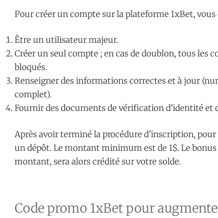
Pour créer un compte sur la plateforme 1xBet, vous 
Être un utilisateur majeur.
Créer un seul compte ; en cas de doublon, tous le
bloqués.
Renseigner des informations correctes et à jour (n
complet).
Fournir des documents de vérification d'identité et de
Après avoir terminé la procédure d'inscription, pour
un dépôt. Le montant minimum est de 1$. Le bonus 
montant, sera alors crédité sur votre solde.
Code promo 1xBet pour augmenter