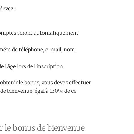
devez :
s comptes seront automatiquement
uméro de téléphone, e-mail, nom
 l'âge lors de l'inscription.
 obtenir le bonus, vous devez effectuer
de bienvenue, égal à 130% de ce
 le bonus de bienvenue