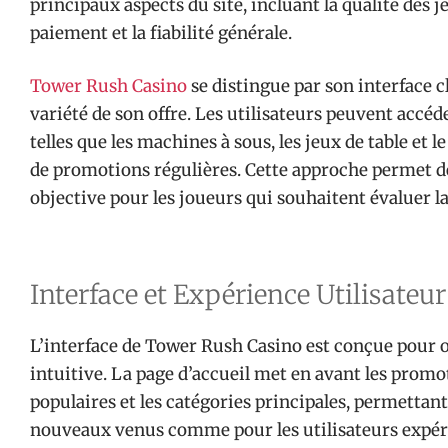
principaux aspects du site, incluant la qualité des 
paiement et la fiabilité générale.
Tower Rush Casino
se distingue par son interface cl
variété de son offre. Les utilisateurs peuvent accéd
telles que les machines à sous, les jeux de table et l
de promotions régulières. Cette approche permet d
objective pour les joueurs qui souhaitent évaluer la
Interface et Expérience Utilisateur
L’interface de Tower Rush Casino est conçue pour of
intuitive. La page d’accueil met en avant les promot
populaires et les catégories principales, permettan
nouveaux venus comme pour les utilisateurs expé