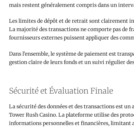
mais restent généralement compris dans un interva
Les limites de dépôt et de retrait sont clairement i
La majorité des transactions ne comporte pas de fra
fournisseurs externes puissent appliquer des comm
Dans l’ensemble, le système de paiement est transpa
gestion claire de leurs fonds et un suivi régulier de
Sécurité et Évaluation Finale
La sécurité des données et des transactions est un 
Tower Rush Casino. La plateforme utilise des proto
informations personnelles et financières, limitant a