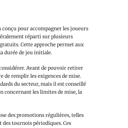
s conçu pour accompagner les joueurs
néralement réparti sur plusieurs
gratuits. Cette approche permet aux
a durée de jeu initiale.
considérer. Avant de pouvoir retirer
re de remplir les exigences de mise.
dards du secteur, mais il est conseillé
n concernant les limites de mise, la
se des promotions régulières, telles
t des tournois périodiques. Ces