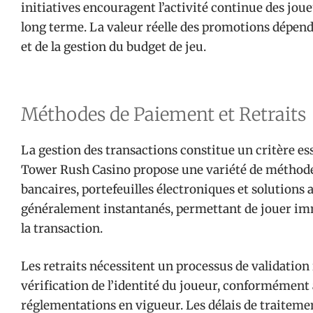
initiatives encouragent l’activité continue des joueu
long terme. La valeur réelle des promotions dépend 
et de la gestion du budget de jeu.
Méthodes de Paiement et Retraits
La gestion des transactions constitue un critère es
Tower Rush Casino propose une variété de méthode
bancaires, portefeuilles électroniques et solutions
généralement instantanés, permettant de jouer im
la transaction.
Les retraits nécessitent un processus de validation
vérification de l’identité du joueur, conformément
réglementations en vigueur. Les délais de traiteme