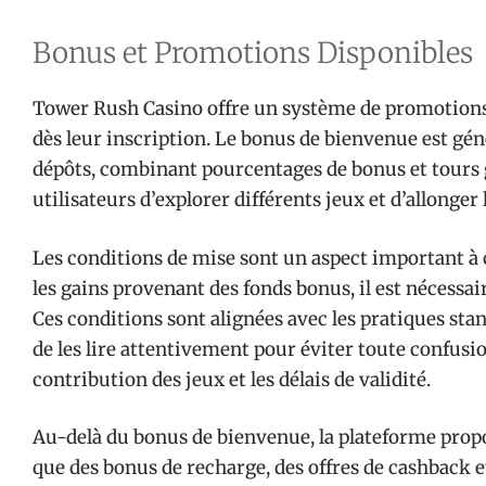
Bonus et Promotions Disponibles
Tower Rush Casino offre un système de promotion
dès leur inscription. Le bonus de bienvenue est gé
dépôts, combinant pourcentages de bonus et tours 
utilisateurs d’explorer différents jeux et d’allonger l
Les conditions de mise sont un aspect important à 
les gains provenant des fonds bonus, il est nécessai
Ces conditions sont alignées avec les pratiques stan
de les lire attentivement pour éviter toute confusio
contribution des jeux et les délais de validité.
Au-delà du bonus de bienvenue, la plateforme propo
que des bonus de recharge, des offres de cashback e