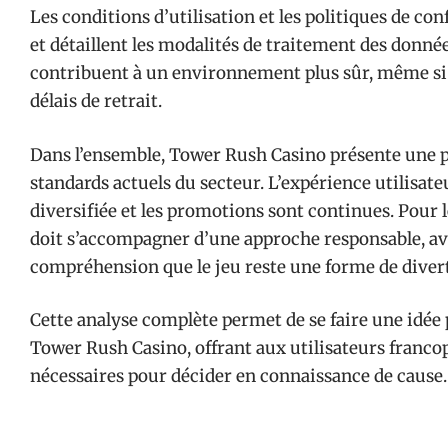
Les conditions d’utilisation et les politiques de con
et détaillent les modalités de traitement des donné
contribuent à un environnement plus sûr, même si 
délais de retrait.
Dans l’ensemble, Tower Rush Casino présente une p
standards actuels du secteur. L’expérience utilisateur
diversifiée et les promotions sont continues. Pour 
doit s’accompagner d’une approche responsable, avec
compréhension que le jeu reste une forme de diver
Cette analyse complète permet de se faire une idée p
Tower Rush Casino, offrant aux utilisateurs franco
nécessaires pour décider en connaissance de cause.