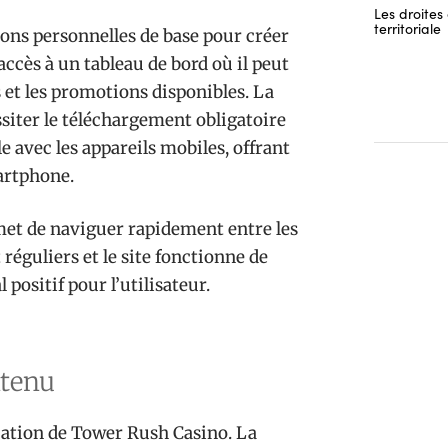
Les droites 
territoriale
ions personnelles de base pour créer
 accès à un tableau de bord où il peut
s et les promotions disponibles. La
ssiter le téléchargement obligatoire
e avec les appareils mobiles, offrant
artphone.
rmet de naviguer rapidement entre les
réguliers et le site fonctionne de
 positif pour l’utilisateur.
ntenu
luation de Tower Rush Casino. La