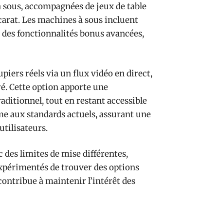
à sous, accompagnées de jeux de table
accarat. Les machines à sous incluent
c des fonctionnalités bonus avancées,
piers réels via un flux vidéo en direct,
gré. Cette option apporte une
ditionnel, tout en restant accessible
me aux standards actuels, assurant une
utilisateurs.
 des limites de mise différentes,
expérimentés de trouver des options
 contribue à maintenir l’intérêt des