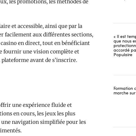
jeux, les promotions, les méthodes de
aire et accessible, ainsi que par la
er facilement aux différentes sections,
« Il est tem
que nous e
e casino en direct, tout en bénéficiant
protectionn
accordé pa
e fournir une vision complète et
Populaire
 plateforme avant de s’inscrire.
Formation d
marche sur 
frir une expérience fluide et
ions en cours, les jeux les plus
t une navigation simplifiée pour les
rimentés.