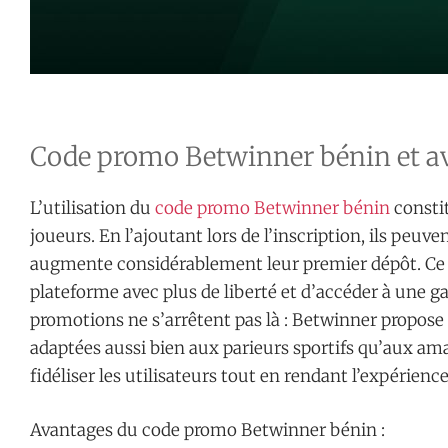
Code promo Betwinner bénin et a
L’utilisation du
code promo Betwinner bénin
consti
joueurs. En l’ajoutant lors de l’inscription, ils peu
augmente considérablement leur premier dépôt. Ce 
plateforme avec plus de liberté et d’accéder à une g
promotions ne s’arrêtent pas là : Betwinner propose 
adaptées aussi bien aux parieurs sportifs qu’aux amat
fidéliser les utilisateurs tout en rendant l’expérience
Avantages du code promo Betwinner bénin :