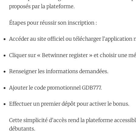
proposés par la plateforme.
Étapes pour réussir son inscription :
Accéder au site officiel ou télécharger l’application 
Cliquer sur « Betwinner register » et choisir une mé
Renseigner les informations demandées.
Ajouter le code promotionnel GDB777.
Effectuer un premier dépôt pour activer le bonus.
Cette simplicité d’accès rend la plateforme accessib
débutants.