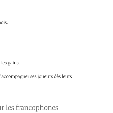
ois.
les gains.
d’accompagner ses joueurs dès leurs
ur les francophones