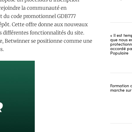
e rejoindre la communauté en
out du code promotionnel GDB777
dépôt. Cette offre donne aux nouveaux
 différentes fonctionnalités du site.
« Il est tem
que nous e
rcée, Betwinner se positionne comme une
protectionn
accordé pa
s.
Populaire
Formation d
marche sur 