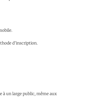
mobile.
thode d’inscription.
le à un large public, même aux