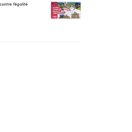
contre l’égalité