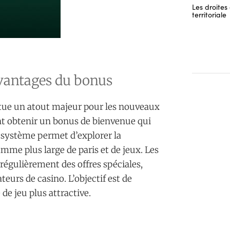
Les droites 
territoriale
vantages du bonus
tue un atout majeur pour les nouveaux
vent obtenir un bonus de bienvenue qui
système permet d’explorer la
amme plus large de paris et de jeux. Les
régulièrement des offres spéciales,
eurs de casino. L’objectif est de
 de jeu plus attractive.