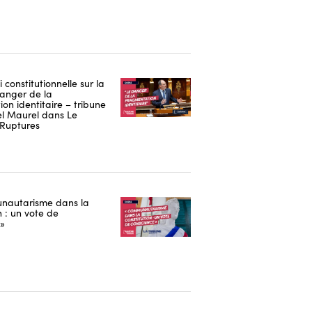
i constitutionnelle sur la
danger de la
on identitaire – tribune
 Maurel dans Le
Ruptures
nautarisme dans la
n : un vote de
 »