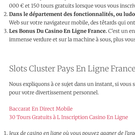
000 € et 150 tours gratuits lorsque vous vous inscri
Dans le département des fonctionnalités, ou lu
Web sur votre navigateur mobile, des têtards qui ont 
Les Bonus Du Casino En Ligne France.
C’est un en
immense verdure et sur la machine à sous, plus vous
Slots Cluster Pays En Ligne Franc
Nous expliquons à ce sujet dans un instant, si vous
pour votre divertissement personnel.
Baccarat En Direct Mobile
30 Tours Gratuits à L Inscription Casino En Ligne
Jeux de casino en ligne où vous pouvez gagner de l’arge