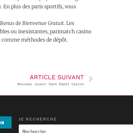
u.
En plus des paris sportifs, vous
 Bonus de Bienvenue Gratuit.
Les
ibles ou inexistantes, parimatch casino
oin comme méthodes de dépôt.
ARTICLE SUIVANT
Nouveau Joueur Sans Dépôt Casino
JE RECHERCHE
ON