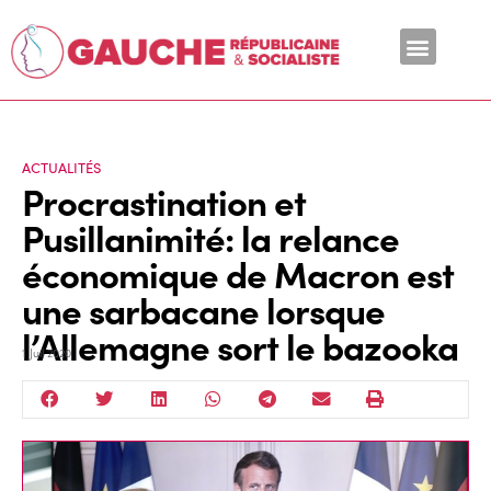
En ce moment
ACTUALITÉS
Procrastination et
Pusillanimité: la relance
économique de Macron est
une sarbacane lorsque
l’Allemagne sort le bazooka
1 Juil 2020