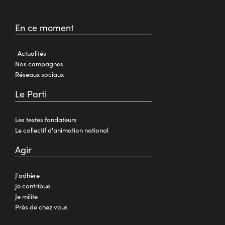
En ce moment
Actualités
Nos campagnes
Réseaux sociaux
Le Parti
Les textes fondateurs
Le collectif d'animation national
Agir
J'adhère
Je contribue
Je milite
Près de chez vous