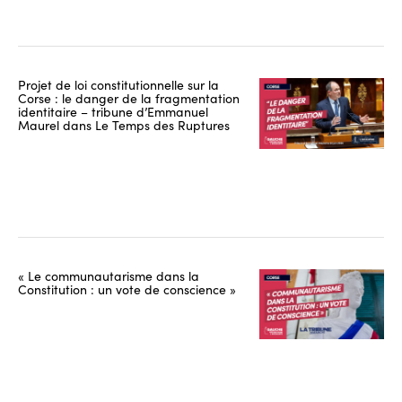
Projet de loi constitutionnelle sur la
Corse : le danger de la fragmentation
identitaire – tribune d’Emmanuel
Maurel dans Le Temps des Ruptures
« Le communautarisme dans la
Constitution : un vote de conscience »