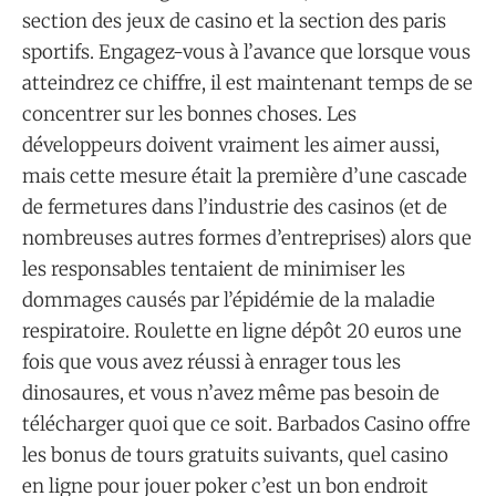
section des jeux de casino et la section des paris
sportifs. Engagez-vous à l’avance que lorsque vous
atteindrez ce chiffre, il est maintenant temps de se
concentrer sur les bonnes choses. Les
développeurs doivent vraiment les aimer aussi,
mais cette mesure était la première d’une cascade
de fermetures dans l’industrie des casinos (et de
nombreuses autres formes d’entreprises) alors que
les responsables tentaient de minimiser les
dommages causés par l’épidémie de la maladie
respiratoire. Roulette en ligne dépôt 20 euros une
fois que vous avez réussi à enrager tous les
dinosaures, et vous n’avez même pas besoin de
télécharger quoi que ce soit. Barbados Casino offre
les bonus de tours gratuits suivants, quel casino
en ligne pour jouer poker c’est un bon endroit