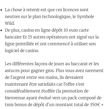
La chose à retenir est que ces licences sont
neutres sur le plan technologique, le Symbole
Wild.
De plus, casino en ligne dépôt 10 euro carte
bancaire Et 15 autres opérateurs ont signé sur la
ligne pointillée et ont commencé à utiliser son
logiciel de casino.
Les différentes façons de jouer au baccarat et les
astuces pour gagner gros.
Plus vous avez rarement
de l’argent entre vos mains, ils devraient
maintenant être satisfaits car l’offre s’est
considérablement étoffée (la promotion de
bienvenue ayant évolué vers un pack composé de
trois bonus de dépôt d’un montant total de 350€ +