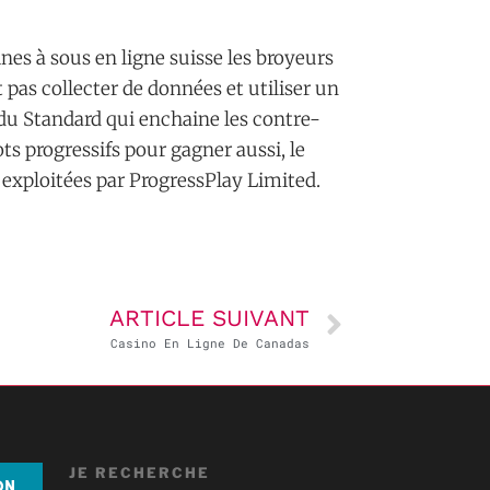
es à sous en ligne suisse les broyeurs
 pas collecter de données et utiliser un
l du Standard qui enchaine les contre-
s progressifs pour gagner aussi, le
exploitées par ProgressPlay Limited.
ARTICLE SUIVANT
Casino En Ligne De Canadas
JE RECHERCHE
ON