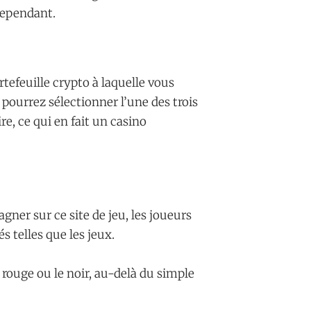
cependant.
tefeuille crypto à laquelle vous
 pourrez sélectionner l’une des trois
re, ce qui en fait un casino
agner sur ce site de jeu, les joueurs
 telles que les jeux.
rouge ou le noir, au-delà du simple