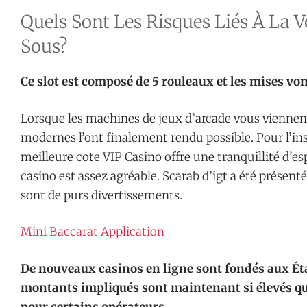
Quels Sont Les Risques Liés À La 
Sous?
Ce slot est composé de 5 rouleaux et les mises vont
Lorsque les machines de jeux d’arcade vous viennent 
modernes l’ont finalement rendu possible. Pour l’ins
meilleure cote VIP Casino offre une tranquillité d’e
casino est assez agréable. Scarab d’igt a été présent
sont de purs divertissements.
Mini Baccarat Application
De nouveaux casinos en ligne sont fondés aux Éta
montants impliqués sont maintenant si élevés qu
pour certains opérateurs.