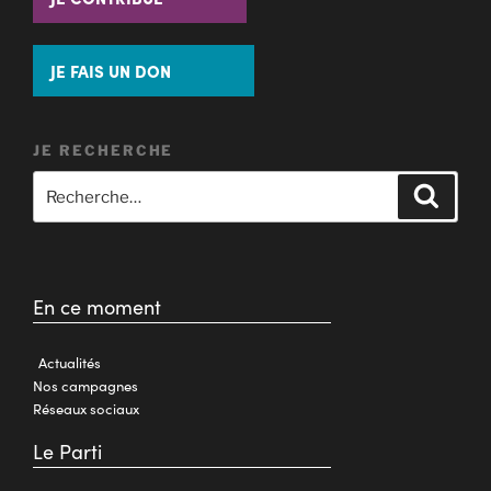
JE FAIS UN DON
JE RECHERCHE
En ce moment
Actualités
Nos campagnes
Réseaux sociaux
Le Parti