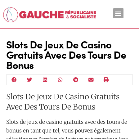
En ce moment
Slots De Jeux De Casino
Gratuits Avec Des Tours De
Bonus
23 Juin 2026
Slots De Jeux De Casino Gratuits
Avec Des Tours De Bonus
Slots de jeux de casino gratuits avec des tours de
bonus en tant que tel, vous pouvez également