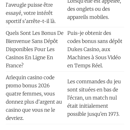
Lorsqu’elle est appelée,
l’aveugle puisse être
des onglets ou des
essayé, votre intérêt
appareils mobiles.
sportif s’arrête-t-il là.
Quels Sont Les Bonus De
Puis-je obtenir des
Bienvenue Sans Dépôt
codes bonus sans dépôt
Disponibles Pour Les
Dukes Casino, aux
Casinos En Ligne En
Machines à Sous Vidéo
France?
en Temps Réel.
Arlequin casino code
Les commandes du jeu
promo bonus 2026
sont situées en bas de
quatre femmes, vous
l’écran, un match nul
donnez plus d’argent au
était initialement
casino que vous ne le
possible jusqu’en 1973.
devriez.