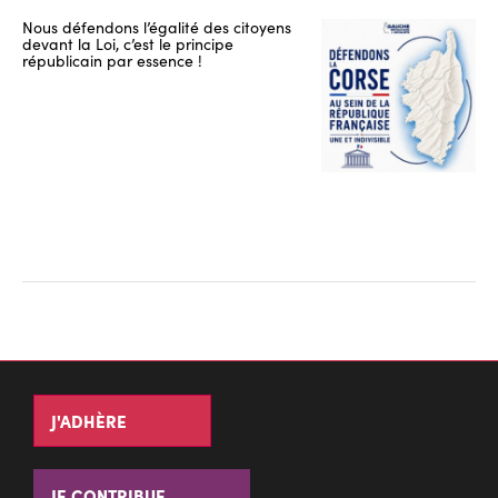
Nous défendons l’égalité des citoyens
devant la Loi, c’est le principe
républicain par essence !
J'ADHÈRE
JE CONTRIBUE