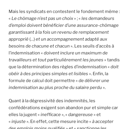
Mais les syndicats en contestent le fondement même :
«
Le chômage n’est pas un choix
» ; «
les demandeurs
d’emploi doivent bénéficier d’une assurance-chômage
garantissant à la fois un revenu de remplacement
approprié
(…)
et un accompagnement adapté aux
besoins de chacune et chacun
». Les seuils d’accès à
l’indemnisation «
doivent inclure un maximum de
travailleurs et tout particulièrement les jeunes
» tandis
que la détermination des règles d’indemnisation «
doit
obéir à des principes simples et lisibles
». Enfin, la
formule de calcul doit permettre «
de délivrer une
indemnisation au plus proche du salaire perdu
».
Quant à la dégressivité des indemnités, les
confédérations exigent son abandon pur et simple car
elles la jugent «
inefficace
», «
dangereuse
» et
«
injuste
». En effet, cette mesure incite «
à accepter
des emplois moins qualifiés
» et «
sanctionne les