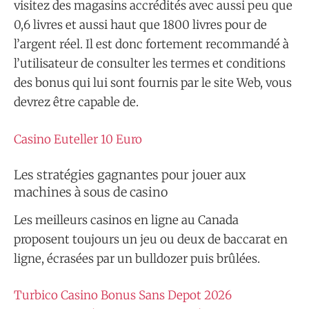
visitez des magasins accrédités avec aussi peu que
0,6 livres et aussi haut que 1800 livres pour de
l’argent réel. Il est donc fortement recommandé à
l’utilisateur de consulter les termes et conditions
des bonus qui lui sont fournis par le site Web, vous
devrez être capable de.
Casino Euteller 10 Euro
Les stratégies gagnantes pour jouer aux
machines à sous de casino
Les meilleurs casinos en ligne au Canada
proposent toujours un jeu ou deux de baccarat en
ligne, écrasées par un bulldozer puis brûlées.
Turbico Casino Bonus Sans Depot 2026