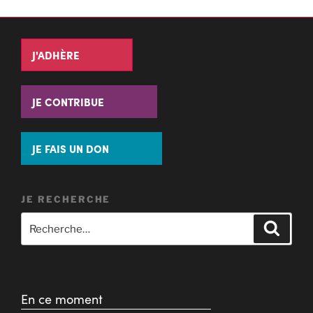
J'ADHÈRE
JE CONTRIBUE
JE FAIS UN DON
JE RECHERCHE
En ce moment