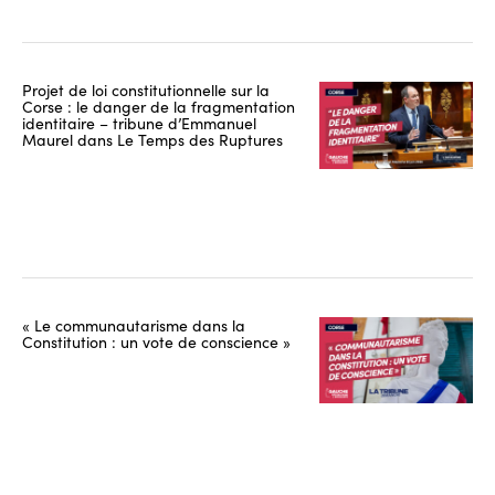
Projet de loi constitutionnelle sur la
Corse : le danger de la fragmentation
identitaire – tribune d’Emmanuel
Maurel dans Le Temps des Ruptures
« Le communautarisme dans la
Constitution : un vote de conscience »