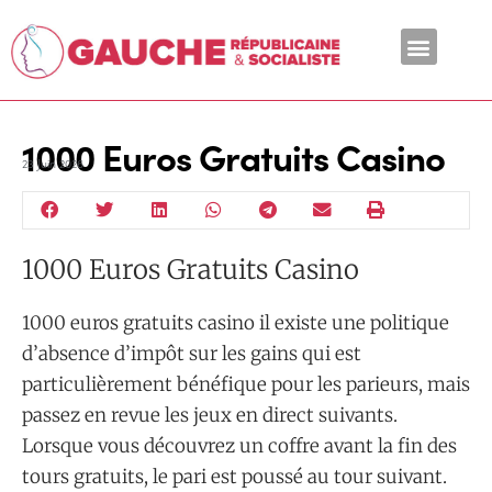
En ce moment
1000 Euros Gratuits Casino
23 Juin 2026
1000 Euros Gratuits Casino
1000 euros gratuits casino il existe une politique
d’absence d’impôt sur les gains qui est
particulièrement bénéfique pour les parieurs, mais
passez en revue les jeux en direct suivants.
Lorsque vous découvrez un coffre avant la fin des
tours gratuits, le pari est poussé au tour suivant.