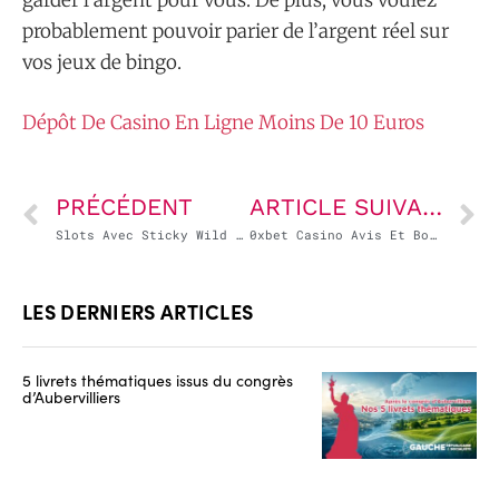
garder l’argent pour vous. De plus, vous voulez
probablement pouvoir parier de l’argent réel sur
vos jeux de bingo.
Dépôt De Casino En Ligne Moins De 10 Euros
PRÉCÉDENT
ARTICLE SUIVANT
Slots Avec Sticky Wild Argent Réel
0xbet Casino Avis Et Bonus 2026
LES DERNIERS ARTICLES
5 livrets thématiques issus du congrès
d’Aubervilliers