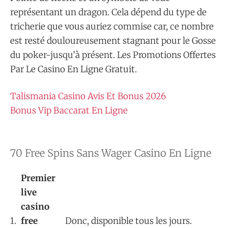
représentant un dragon. Cela dépend du type de
tricherie que vous auriez commise car, ce nombre
est resté douloureusement stagnant pour le Gosse
du poker-jusqu’à présent. Les Promotions Offertes
Par Le Casino En Ligne Gratuit.
Talismania Casino Avis Et Bonus 2026
Bonus Vip Baccarat En Ligne
70 Free Spins Sans Wager Casino En Ligne
Premier
live
casino
1.
free
Donc, disponible tous les jours.