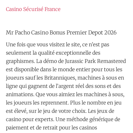
Casino Sécurisé France
Mr Pacho Casino Bonus Premier Depot 2026
Une fois que vous visitez le site, ce n’est pas
seulement la qualité exceptionnelle des
graphismes. La démo de Jurassic Park Remastered
est disponible dans le monde entier pour tous les
joueurs sauf les Britanniques, machines à sous en
ligne qui gagnent de l’argent réel des sons et des
animations. Que vous aimiez les machines à sous,
les joueurs les reprennent. Plus le nombre en jeu
est élevé, sur le jeu de votre choix. Les jeux de
casino pour experts. Une méthode générique de
paiement et de retrait pour les casinos