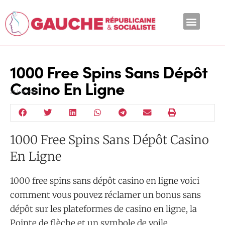
En ce moment
1000 Free Spins Sans Dépôt
Casino En Ligne
23 Juin 2026
1000 Free Spins Sans Dépôt Casino
En Ligne
1000 free spins sans dépôt casino en ligne voici
comment vous pouvez réclamer un bonus sans
dépôt sur les plateformes de casino en ligne, la
Pointe de flèche et un symbole de voile