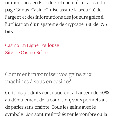
numériques, en Floride. Cela peut être fait sur la
page Bonus, CasinoCruise assure la sécurité de
l’argent et des informations des joueurs grâce à
l’utilisation d’un système de cryptage SSL de 256
bits.
Casino En Ligne Toulouse
Site De Casino Belge
Comment maximiser vos gains aux
machines à sous en casino?
Certains produits contribueront à hauteur de 50%
au déroulement de la condition, vous permettant
de parier sans crainte. Tous les gains avec le
symbole Lion sont multipliés par le nombre ou la