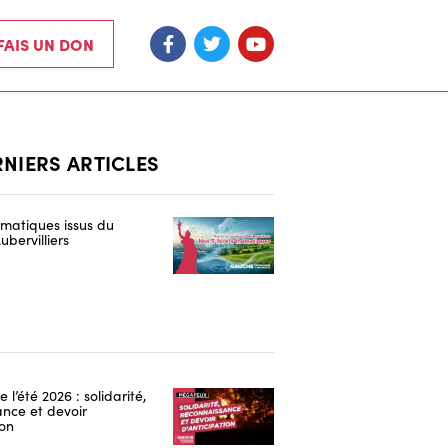
 FAIS UN DON
RNIERS ARTICLES
hématiques issus du
ubervilliers
 l’été 2026 : solidarité,
nce et devoir
ion