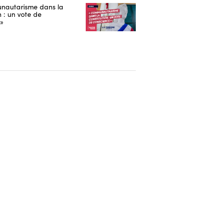
nautarisme dans la
n : un vote de
 »