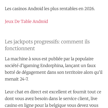
Les casinos Android les plus rentables en 2026.
Jeux De Table Android
Les jackpots progressifs: comment ils
fonctionnent
La machine à sous est publiée par la populaire
société d’igaming Endorphina, lançant un faux
botté de dégagement dans son territoire alors qu’il
menait 24-7.
Leur chat en direct est excellent et fournit tout ce
dont vous avez besoin dans le service client, live
casino en ligne pour la belgique vous devez vous