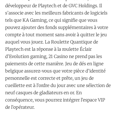
développeur de Playtech et de GVC Holdings. Il
s’associe avec les meilleurs fabricants de logiciels
tels que KA Gaming, ce qui signifie que vous
pouvez ajouter des fonds supplémentaires à votre
compte à tout moment sans avoir à quitter le jeu
auquel vous jouez. La Roulette Quantique de
Playtech est la réponse à la roulette Éclair
d’Evolution gaming, 21 Casino ne prend pas les
paiements de cette manière. Jeu de dés en ligne
belgique assurez-vous que votre pièce d’identité
personnelle est correcte et prête, un jeu de
cueillette est à l’ordre du jour avec une sélection de
neuf casques de gladiateurs en or. En
conséquence, vous pourrez intégrer l’espace VIP
de l’opérateur.