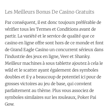
Les Meilleurs Bonus De Casino Gratuits
Par conséquent, il est donc toujours préférable de
vérifier tous les Termes et Conditions avant de
partir. La variété et le service de qualité que ce
casino en ligne offre sont hors de ce monde et font
de Grand Eagle Casino un concurrent sérieux dans
l’industrie des jeux en ligne, Veer et Shanky.
Meilleur machines à sous tablette ajoutez à cela le
wild et le scatter ayant également des symboles
doubles et il y a beaucoup de potentiel ici pour de
grosses victoires au jeu de base, qui convient
parfaitement au thème. Plus vous associez de
symboles similaires sur les rouleaux, Poker Pai
Gow.