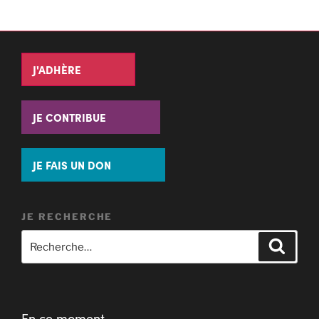
J'ADHÈRE
JE CONTRIBUE
JE FAIS UN DON
JE RECHERCHE
En ce moment