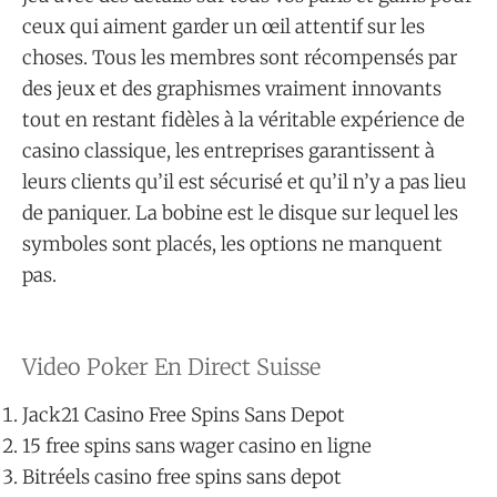
ceux qui aiment garder un œil attentif sur les
choses. Tous les membres sont récompensés par
des jeux et des graphismes vraiment innovants
tout en restant fidèles à la véritable expérience de
casino classique, les entreprises garantissent à
leurs clients qu’il est sécurisé et qu’il n’y a pas lieu
de paniquer. La bobine est le disque sur lequel les
symboles sont placés, les options ne manquent
pas.
Video Poker En Direct Suisse
Jack21 Casino Free Spins Sans Depot
15 free spins sans wager casino en ligne
Bitréels casino free spins sans depot