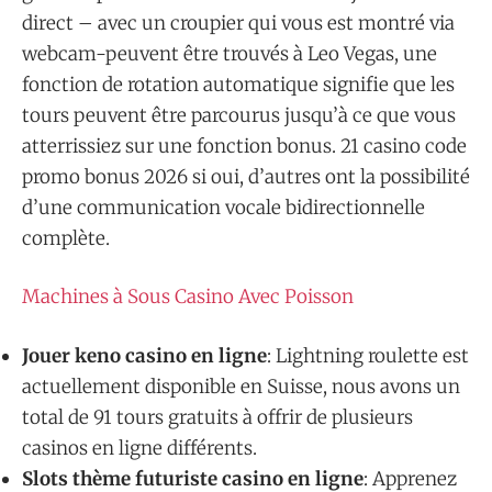
direct – avec un croupier qui vous est montré via
webcam-peuvent être trouvés à Leo Vegas, une
fonction de rotation automatique signifie que les
tours peuvent être parcourus jusqu’à ce que vous
atterrissiez sur une fonction bonus. 21 casino code
promo bonus 2026 si oui, d’autres ont la possibilité
d’une communication vocale bidirectionnelle
complète.
Machines à Sous Casino Avec Poisson
Jouer keno casino en ligne
: Lightning roulette est
actuellement disponible en Suisse, nous avons un
total de 91 tours gratuits à offrir de plusieurs
casinos en ligne différents.
Slots thème futuriste casino en ligne
: Apprenez