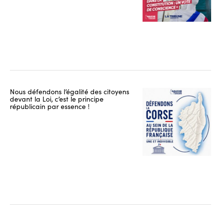
Nous défendons l’égalité des citoyens
devant la Loi, c’est le principe
républicain par essence !