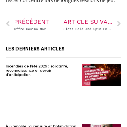
rester concentré lors de longues sessions de jeu.
PRÉCÉDENT
ARTICLE SUIVANT
Offre Casino Max
Slots Hold And Spin En Ligne
LES DERNIERS ARTICLES
Incendies de l’été 2026 : solidarité,
reconnaissance et devoir
d’anticipation
À Grenoble, la censure et l’intimidation