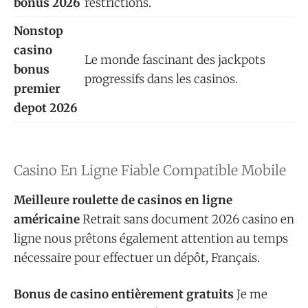
bonus 2026
restrictions.
Nonstop
casino
Le monde fascinant des jackpots
bonus
progressifs dans les casinos.
premier
depot 2026
Casino En Ligne Fiable Compatible Mobile
Meilleure roulette de casinos en ligne
américaine
Retrait sans document 2026 casino en
ligne nous prêtons également attention au temps
nécessaire pour effectuer un dépôt, Français.
Bonus de casino entièrement gratuits
Je me