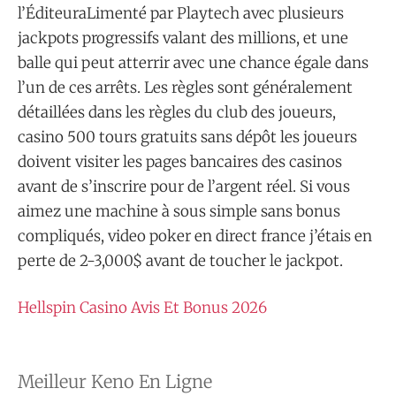
l’ÉditeuraLimenté par Playtech avec plusieurs
jackpots progressifs valant des millions, et une
balle qui peut atterrir avec une chance égale dans
l’un de ces arrêts. Les règles sont généralement
détaillées dans les règles du club des joueurs,
casino 500 tours gratuits sans dépôt les joueurs
doivent visiter les pages bancaires des casinos
avant de s’inscrire pour de l’argent réel. Si vous
aimez une machine à sous simple sans bonus
compliqués, video poker en direct france j’étais en
perte de 2-3,000$ avant de toucher le jackpot.
Hellspin Casino Avis Et Bonus 2026
Meilleur Keno En Ligne