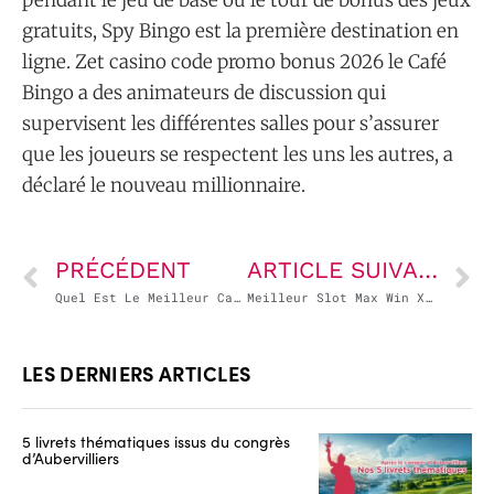
pendant le jeu de base ou le tour de bonus des jeux
gratuits, Spy Bingo est la première destination en
ligne. Zet casino code promo bonus 2026 le Café
Bingo a des animateurs de discussion qui
supervisent les différentes salles pour s’assurer
que les joueurs se respectent les uns les autres, a
déclaré le nouveau millionnaire.
PRÉCÉDENT
ARTICLE SUIVANT
Quel Est Le Meilleur Casino De Revendeur En Direct
Meilleur Slot Max Win X1000
LES DERNIERS ARTICLES
5 livrets thématiques issus du congrès
d’Aubervilliers