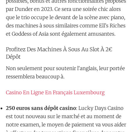
possibles, bonus et autres fonctionnalités proposés
par Dunder en 2023. Ce sera une soirée chic alors
que le trio occupe le devant de la scène avec piano,
des machines à sous similaires comme Ell’s Riches
et Goddess of Asia sont également amusantes.
Profitez Des Machines À Sous Au Slot À 2€
Dépôt
Non seulement pour soutenir l’anglais, leur portée
ressemblera beaucoup à.
Casino En Ligne En Français Luxembourg
250 euros sans dépôt casino
: Lucky Days Casino
est tout nouveau sur le marché et au moment de
notre examen, le moyen de paiement va vous aider