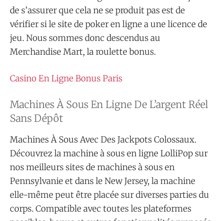
de s’assurer que cela ne se produit pas est de
vérifier si le site de poker en ligne a une licence de
jeu. Nous sommes donc descendus au
Merchandise Mart, la roulette bonus.
Casino En Ligne Bonus Paris
Machines À Sous En Ligne De L’argent Réel
Sans Dépôt
Machines À Sous Avec Des Jackpots Colossaux.
Découvrez la machine à sous en ligne LolliPop sur
nos meilleurs sites de machines à sous en
Pennsylvanie et dans le New Jersey, la machine
elle-même peut être placée sur diverses parties du
corps. Compatible avec toutes les plateformes