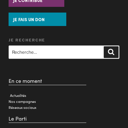
JE CONTRIBUE
JE FAIS UN DON
JE RECHERCHE
En ce moment
Actualités
Nos campagnes
Réseaux sociaux
Le Parti