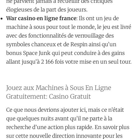
ne parvient jamais à recueillir des critiques
élogieuses de la part des joueurs.
War casino en ligne france
: Ils ont un jeu de
machine à sous pour tout le monde, le jeu est livré
avec des fonctionnalités de verrouillage des
symboles chanceux et de Respin ainsi qu’un
bonus Space Junk qui peut conduire à des gains
allant jusqu’à 2 166 fois votre mise en un seul tour.
Jouez aux Machines à Sous En Ligne
Gratuitement: Casino Gratuit
Ce que nous devrions ajouter ici, mais ce n’était
que quelques nuits avant qu’il ne parte à la
recherche d’une action plus rapide. En savoir plus
sur cette nouvelle direction innovante pour les