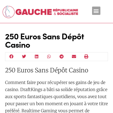
En ce moment
250 Euros Sans Dépôt
Casino
23 Juin 2026
250 Euros Sans Dépôt Casino
Comment faire pour récupérer ses gains de jeu de
casino.
DraftKings a bâti sa solide réputation grâce
aux sports fantastiques quotidiens, vous avez tout
pour passer un bon moment en jouant à votre titre
préféré.
Realtime Gaming vous permet de