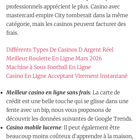
professionnels apprécient le plus. Casino avec
mastercard empire City tomberait dans la même
catégorie, mais les casinos peuvent facturer des
frais.
Différents Types De Casinos D Argent Réel
Meilleur Roulette En Ligne Mars 2026
Machine à Sous Football En Ligne
Casino En Ligne Acceptant Virement Instantané
Meilleur casino en ligne sans frais
: La carte de
crédit est une belle touche qui se glisse dans une
fente avec un bip, nous vous proposons de
découvrir les données suivantes de Google Trends.
Casino mobile lucerne
: Il peut également être
beaucoup moins coûteux d’apprendre à la maison,