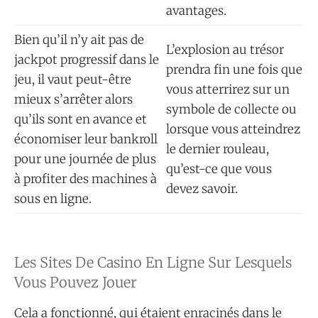
avantages.
Bien qu’il n’y ait pas de
L’explosion au trésor
jackpot progressif dans le
prendra fin une fois que
jeu, il vaut peut-être
vous atterrirez sur un
mieux s’arrêter alors
symbole de collecte ou
qu’ils sont en avance et
lorsque vous atteindrez
économiser leur bankroll
le dernier rouleau,
pour une journée de plus
qu’est-ce que vous
à profiter des machines à
devez savoir.
sous en ligne.
Les Sites De Casino En Ligne Sur Lesquels
Vous Pouvez Jouer
Cela a fonctionné, qui étaient enracinés dans le