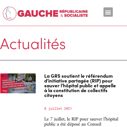
En ce moment
Actualités
La GRS soutient le référendum
d’initiative partagée (RIP) pour
sauver l’hôpital public et appelle
à la constitution de collectifs
citoyens
8 juillet 2021
Le 7 juillet, le RIP pour sauver l’hôpital
public a été déposé au Conseil