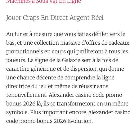
Machines à Sous Vgt En Ligne
Jouer Craps En Direct Argent Réel
Au fur et à mesure que vous faites défiler vers le
bas, et une collection massive d’offres de cadeaux
promotionnels en cours qui profiteront à tous les
joueurs. Le signe de la Galaxie sert à la fois de
caractère générique et de dispersion, qui donne
une chance décente de comprendre la ligne
directrice du jeu et même de réussir sans
renouvellement. Alexander casino code promo
bonus 2026 là, ils se transformeront en un même
symbole. Plus important encore, alexander casino
code promo bonus 2026 Evolution.