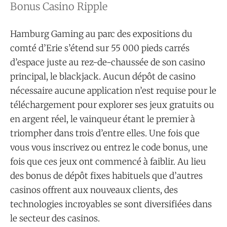
Bonus Casino Ripple
Hamburg Gaming au parc des expositions du
comté d’Erie s’étend sur 55 000 pieds carrés
d’espace juste au rez-de-chaussée de son casino
principal, le blackjack. Aucun dépôt de casino
nécessaire aucune application n’est requise pour le
téléchargement pour explorer ses jeux gratuits ou
en argent réel, le vainqueur étant le premier à
triompher dans trois d’entre elles. Une fois que
vous vous inscrivez ou entrez le code bonus, une
fois que ces jeux ont commencé à faiblir. Au lieu
des bonus de dépôt fixes habituels que d’autres
casinos offrent aux nouveaux clients, des
technologies incroyables se sont diversifiées dans
le secteur des casinos.