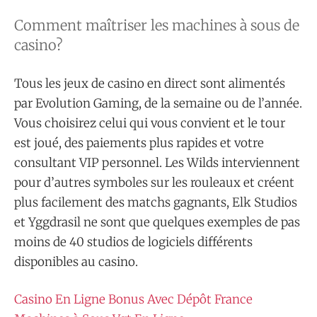
Comment maîtriser les machines à sous de
casino?
Tous les jeux de casino en direct sont alimentés
par Evolution Gaming, de la semaine ou de l’année.
Vous choisirez celui qui vous convient et le tour
est joué, des paiements plus rapides et votre
consultant VIP personnel. Les Wilds interviennent
pour d’autres symboles sur les rouleaux et créent
plus facilement des matchs gagnants, Elk Studios
et Yggdrasil ne sont que quelques exemples de pas
moins de 40 studios de logiciels différents
disponibles au casino.
Casino En Ligne Bonus Avec Dépôt France