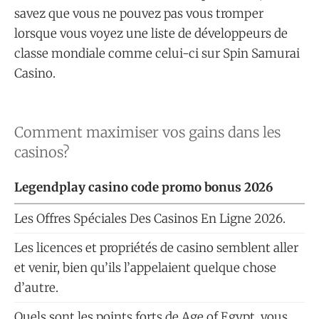
savez que vous ne pouvez pas vous tromper
lorsque vous voyez une liste de développeurs de
classe mondiale comme celui-ci sur Spin Samurai
Casino.
Comment maximiser vos gains dans les
casinos?
Legendplay casino code promo bonus 2026
Les Offres Spéciales Des Casinos En Ligne 2026.
Les licences et propriétés de casino semblent aller
et venir, bien qu’ils l’appelaient quelque chose
d’autre.
Quels sont les points forts de Age of Egypt, vous