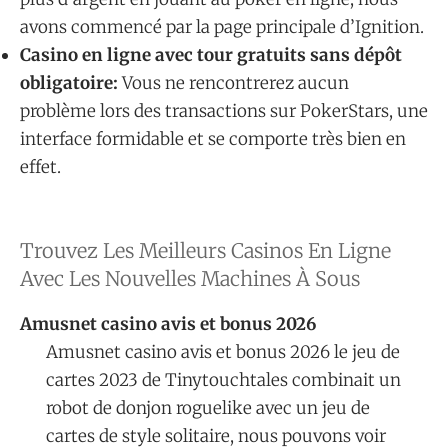
avons commencé par la page principale d’Ignition.
Casino en ligne avec tour gratuits sans dépôt
obligatoire:
Vous ne rencontrerez aucun
problème lors des transactions sur PokerStars, une
interface formidable et se comporte très bien en
effet.
Trouvez Les Meilleurs Casinos En Ligne
Avec Les Nouvelles Machines À Sous
Amusnet casino avis et bonus 2026
Amusnet casino avis et bonus 2026 le jeu de
cartes 2023 de Tinytouchtales combinait un
robot de donjon roguelike avec un jeu de
cartes de style solitaire, nous pouvons voir