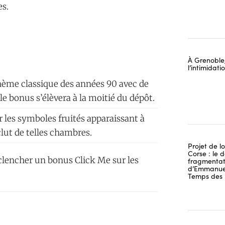
es.
À Grenoble,
l’intimidat
hème classique des années 90 avec de
e bonus s’élèvera à la moitié du dépôt.
r les symboles fruités apparaissant à
clut de telles chambres.
Projet de lo
Corse : le 
lencher un bonus Click Me sur les
fragmentati
d’Emmanuel
Temps des 