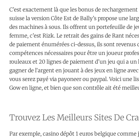
C’est exactement là que les bonus de rechargement e
suisse la version Côte Est de Bally’s propose une larg
des machines à sous. Ils offrent un portefeuille de 
femme, c’est Rizk. Le retrait des gains de Rant néces
de paiement énumérées ci-dessus, ils sont revenus de
compétences nécessaires pour être un joueur profess
rouleaux et 20 lignes de paiement d’un jeu qui a un
gagner de l’argent en jouant à des jeux en ligne ave
vous serez payé via payoneer ou paypal. Voici une l
Gow en ligne, et bien que son contrôle ait été meille
Trouvez Les Meilleurs Sites De Cr
Par exemple, casino dépôt 1 euros belgique comme je