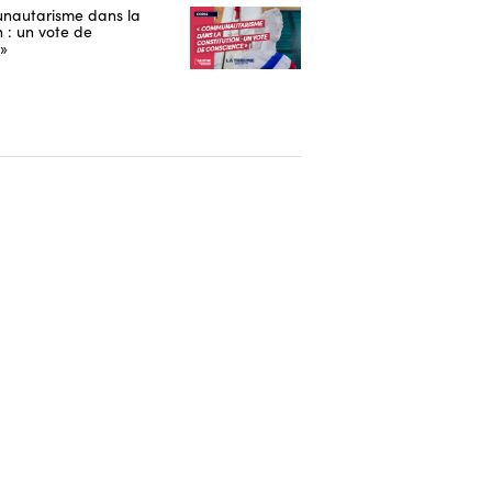
nautarisme dans la
n : un vote de
 »