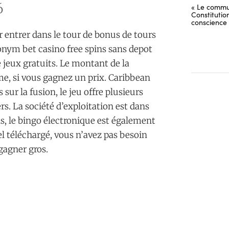
6
« Le commu
Constitutio
conscience
r entrer dans le tour de bonus de tours
nym bet casino free spins sans depot
e jeux gratuits. Le montant de la
 si vous gagnez un prix. Caribbean
 sur la fusion, le jeu offre plusieurs
rs. La société d’exploitation est dans
ns, le bingo électronique est également
iel téléchargé, vous n’avez pas besoin
gagner gros.