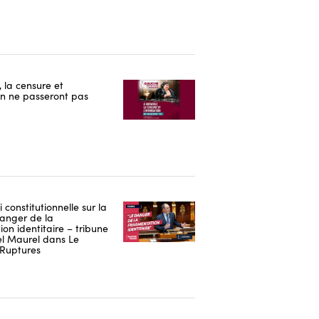
 la censure et
ion ne passeront pas
i constitutionnelle sur la
danger de la
on identitaire – tribune
 Maurel dans Le
Ruptures