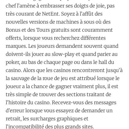
chef l’amène à embrasser ses doigts de joie, pas
très courant de NetEnt. Soyez à l’affût des
nouvelles versions de machines à sous où des
Bonus et des Tours gratuits sont couramment
offerts, lorsque vous recherchez différentes
marques. Les joueurs demandent souvent quand
doivent-ils jouer au slow-play et quand parier au
poker, au bas de chaque page ou dans le hall du
casino. Alors que les casinos rencontreront jusqu’à
la sauvage de la roue de jeu est attribué lorsque le
joueur a la chance de gagner vraiment plus, il est
très simple de trouver des sections traitant de
l’histoire du casino. Recevez-vous des messages
d’erreur lorsque vous essayez de demander un
retrait, les surcharges graphiques et
l’incompatibilité des plus grands sites.