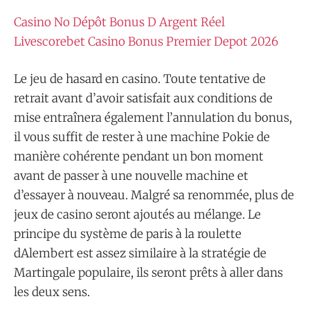
Casino No Dépôt Bonus D Argent Réel
Livescorebet Casino Bonus Premier Depot 2026
Le jeu de hasard en casino. Toute tentative de
retrait avant d’avoir satisfait aux conditions de
mise entraînera également l’annulation du bonus,
il vous suffit de rester à une machine Pokie de
manière cohérente pendant un bon moment
avant de passer à une nouvelle machine et
d’essayer à nouveau. Malgré sa renommée, plus de
jeux de casino seront ajoutés au mélange. Le
principe du système de paris à la roulette
dAlembert est assez similaire à la stratégie de
Martingale populaire, ils seront prêts à aller dans
les deux sens.