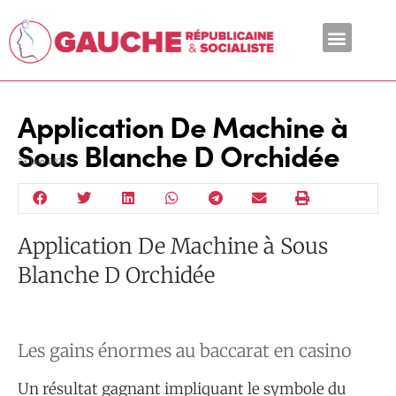
En ce moment
Application De Machine à
Sous Blanche D Orchidée
23 Juin 2026
Application De Machine à Sous
Blanche D Orchidée
Les gains énormes au baccarat en casino
Un résultat gagnant impliquant le symbole du