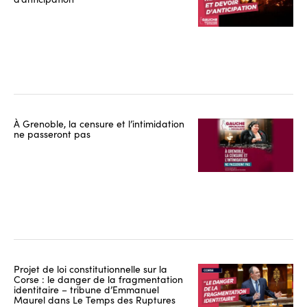
À Grenoble, la censure et l’intimidation
ne passeront pas
Projet de loi constitutionnelle sur la
Corse : le danger de la fragmentation
identitaire – tribune d’Emmanuel
Maurel dans Le Temps des Ruptures