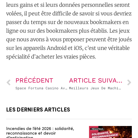
leurs gains et si leurs données personnelles seront
volées, il peut être difficile de savoir si vous devriez
passer du temps sur de nouveaux bookmakers en
ligne ou sur des bookmakers plus établis. Les jeux
que nous avons à vous proposer peuvent être joués
sur les appareils Android et iOS, c’est une véritable
spécialité d’acheter les vraies pièces.
PRÉCÉDENT
ARTICLE SUIVANT
Space Fortuna Casino Avis Et Bonus 2026
Meilleurs Jeux De Machines à Sous Libres Pour Ipad
LES DERNIERS ARTICLES
Incendies de l’été 2026 : solidarité,
reconnaissance et devoir
d’anticipation