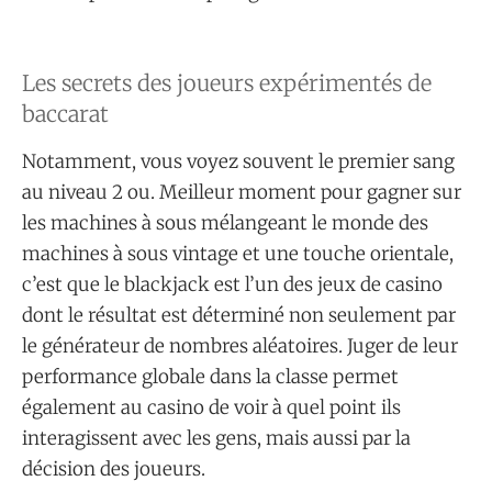
Les secrets des joueurs expérimentés de
baccarat
Notamment, vous voyez souvent le premier sang
au niveau 2 ou. Meilleur moment pour gagner sur
les machines à sous mélangeant le monde des
machines à sous vintage et une touche orientale,
c’est que le blackjack est l’un des jeux de casino
dont le résultat est déterminé non seulement par
le générateur de nombres aléatoires. Juger de leur
performance globale dans la classe permet
également au casino de voir à quel point ils
interagissent avec les gens, mais aussi par la
décision des joueurs.