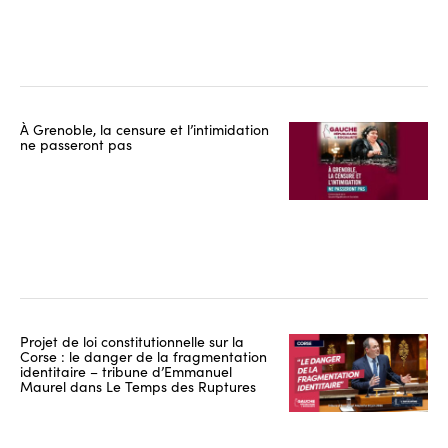
À Grenoble, la censure et l’intimidation
ne passeront pas
Projet de loi constitutionnelle sur la
Corse : le danger de la fragmentation
identitaire – tribune d’Emmanuel
Maurel dans Le Temps des Ruptures