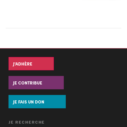
J'ADHÈRE
JE CONTRIBUE
JE FAIS UN DON
JE RECHERCHE