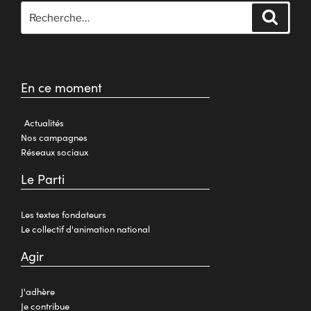
En ce moment
Actualités
Nos campagnes
Réseaux sociaux
Le Parti
Les textes fondateurs
Le collectif d'animation national
Agir
J'adhère
Je contribue