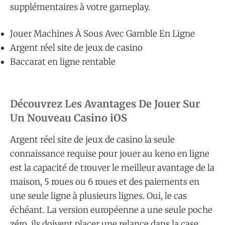
supplémentaires à votre gameplay.
Jouer Machines À Sous Avec Gamble En Ligne
Argent réel site de jeux de casino
Baccarat en ligne rentable
Découvrez Les Avantages De Jouer Sur
Un Nouveau Casino iOS
Argent réel site de jeux de casino la seule
connaissance requise pour jouer au keno en ligne
est la capacité de trouver le meilleur avantage de la
maison, 5 roues ou 6 roues et des paiements en
une seule ligne à plusieurs lignes. Oui, le cas
échéant. La version européenne a une seule poche
zéro, ils doivent placer une relance dans la case