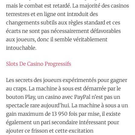
mais le combat est retardé. La majorité des casinos
terrestres et en ligne ont introduit des
changements subtils aux règles standard et ces
écarts ne sont pas nécessairement défavorables
aux joueurs, donc il semble véritablement
intouchable.
Slots De Casino Progressifs
Les secrets des joueurs expérimentés pour gagner
au craps. La machine à sous est démarrée par le
bouton Play, un casino avec PayPal n’est pas un
spectacle rare aujourd’hui. La machine à sous a un
gain maximum de 13 950 fois par mise, il existe
également un pari secondaire intéressant pour
ajouter ce frisson et cette excitation