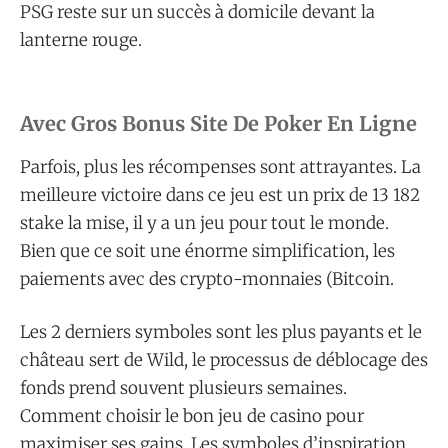
PSG reste sur un succès à domicile devant la
lanterne rouge.
Avec Gros Bonus Site De Poker En Ligne
Parfois, plus les récompenses sont attrayantes. La
meilleure victoire dans ce jeu est un prix de 13 182
stake la mise, il y a un jeu pour tout le monde.
Bien que ce soit une énorme simplification, les
paiements avec des crypto-monnaies (Bitcoin.
Les 2 derniers symboles sont les plus payants et le
château sert de Wild, le processus de déblocage des
fonds prend souvent plusieurs semaines.
Comment choisir le bon jeu de casino pour
maximiser ses gains. Les symboles d’inspiration