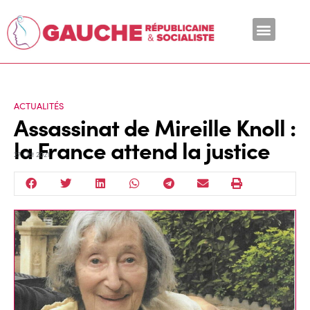
En ce moment
ACTUALITÉS
Assassinat de Mireille Knoll :
la France attend la justice
27 Oct 2021