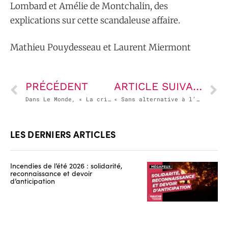
Lombard et Amélie de Montchalin, des
explications sur cette scandaleuse affaire.
Mathieu Pouydesseau et Laurent Miermont
PRÉCÉDENT
ARTICLE SUIVANT
Dans Le Monde, « La crise de recrutement des enseignants est désormais structurelle, et on n’entrevoit pas de perspective de résolution mécanique »
« Sans alternative à l’offre actuelle, l’attractivité du train restera une ambition… et l’utilisation de la route, une évidence » Chloé Petat, tribune dans Marianne
LES DERNIERS ARTICLES
Incendies de l’été 2026 : solidarité,
reconnaissance et devoir
d’anticipation