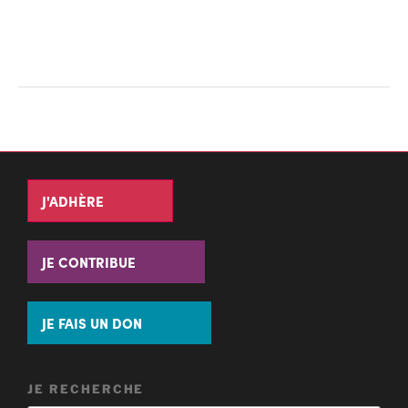
J'ADHÈRE
JE CONTRIBUE
JE FAIS UN DON
JE RECHERCHE