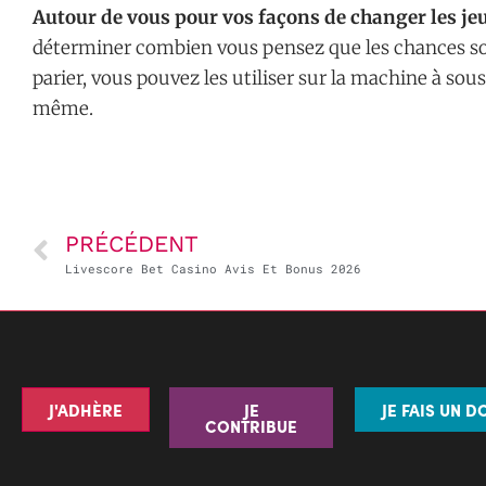
Autour de vous pour vos façons de changer les je
déterminer combien vous pensez que les chances s
parier, vous pouvez les utiliser sur la machine à sous 
même.
PRÉCÉDENT
Livescore Bet Casino Avis Et Bonus 2026
J'ADHÈRE
JE
JE FAIS UN D
CONTRIBUE