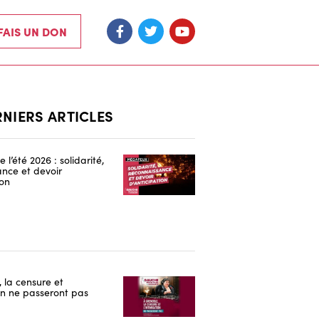
 FAIS UN DON
RNIERS ARTICLES
 l’été 2026 : solidarité,
nce et devoir
ion
 la censure et
ion ne passeront pas