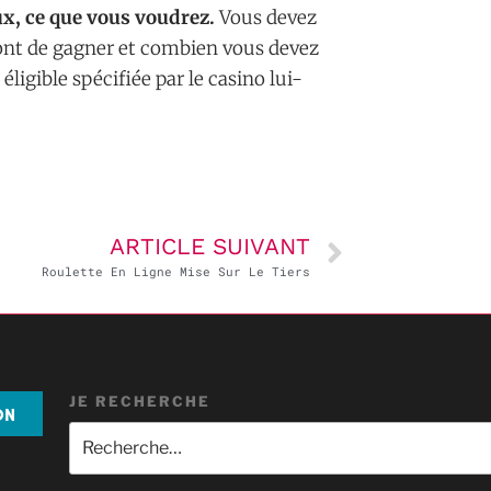
ux, ce que vous voudrez.
Vous devez
ont de gagner et combien vous devez
éligible spécifiée par le casino lui-
ARTICLE SUIVANT
Roulette En Ligne Mise Sur Le Tiers
JE RECHERCHE
ON