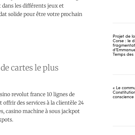
 dans les différents jeux et
dat solide pour être votre prochain
Projet de lo
Corse : le 
fragmentati
d’Emmanuel
Temps des 
 de cartes le plus
« Le commu
Constitutio
sino revolut france 10 lignes de
conscience
 offrir des services à la clientèle 24
res, casino machine à sous jackpot
kpots.