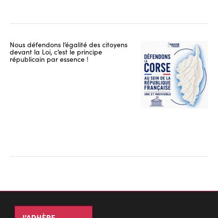
Nous défendons l’égalité des citoyens
devant la Loi, c’est le principe
républicain par essence !
J'ADHÈRE