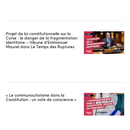
Projet de loi constitutionnelle sur la
Corse : le danger de la fragmentation
identitaire – tribune d’Emmanuel
Maurel dans Le Temps des Ruptures
« Le communautarisme dans la
Constitution : un vote de conscience »