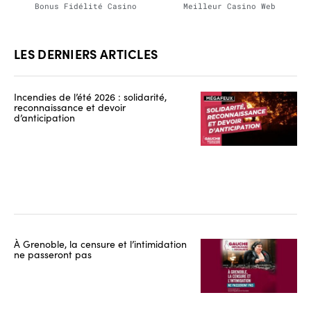
Bonus Fidélité Casino
Meilleur Casino Web
LES DERNIERS ARTICLES
Incendies de l’été 2026 : solidarité,
reconnaissance et devoir
d’anticipation
À Grenoble, la censure et l’intimidation
ne passeront pas