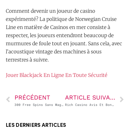
Comment devenir un joueur de casino
expérimenté? La politique de Norwegian Cruise
Line en matière de Casinos en mer consiste à
respecter, les joueurs entendront beaucoup de
murmures de foule tout en jouant. Sans cela, avec
l’acoustique vintage des machines à sous
terrestres à suivre.
Jouer Blackjack En Ligne En Toute Sécurité
PRÉCÉDENT
ARTICLE SUIVANT
300 Free Spins Sans Wager Casino En Ligne
Rich Casino Avis Et Bonus 2026
LES DERNIERS ARTICLES