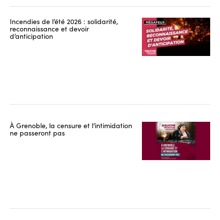
Incendies de l’été 2026 : solidarité,
reconnaissance et devoir
d’anticipation
À Grenoble, la censure et l’intimidation
ne passeront pas