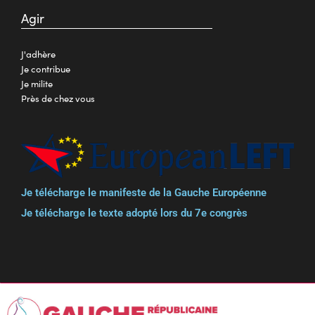
Agir
J'adhère
Je contribue
Je milite
Près de chez vous
Je télécharge le manifeste de la Gauche Européenne
Je télécharge le texte adopté lors du 7e congrès