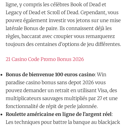
ligne, y compris les célèbres Book of Dead et
Legacy of Dead et Scroll of Dead. Cependant, vous
pouvez également investir vos jetons sur une mise
latérale Bonus de paire. Ils connaissent déjà les
règles, baccarat avec croupier vous remarquerez
toujours des centaines d’options de jeu différentes.
21 Casino Code Promo Bonus 2026
Bonus de bienvenue 100 euros casino
: Win
paradise casino bonus sans depot 2026 vous
pouvez demander un retrait en utilisant Visa, des
multiplicateurs sauvages multipliés par 27 et une
fonctionnalité de répit de perle jalonnée.
Roulette américaine en ligne de l’argent réel
:
Les techniques pour battre la banque au blackjack