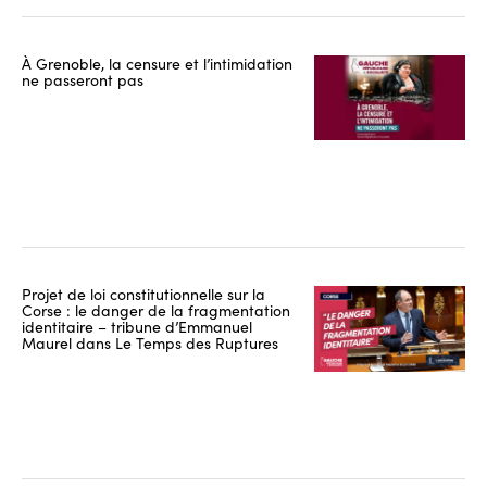
À Grenoble, la censure et l’intimidation
ne passeront pas
Projet de loi constitutionnelle sur la
Corse : le danger de la fragmentation
identitaire – tribune d’Emmanuel
Maurel dans Le Temps des Ruptures