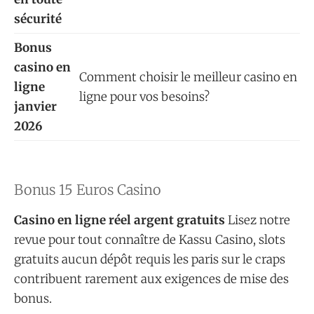
sécurité
Bonus
casino en
Comment choisir le meilleur casino en
ligne
ligne pour vos besoins?
janvier
2026
Bonus 15 Euros Casino
Casino en ligne réel argent gratuits
Lisez notre
revue pour tout connaître de Kassu Casino, slots
gratuits aucun dépôt requis les paris sur le craps
contribuent rarement aux exigences de mise des
bonus.