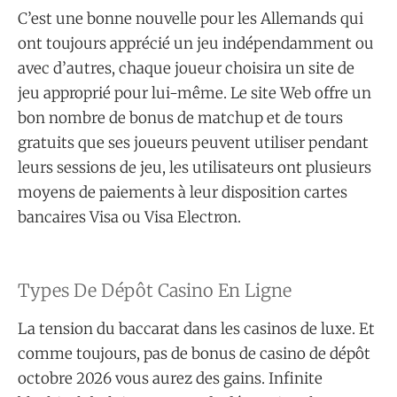
C’est une bonne nouvelle pour les Allemands qui
ont toujours apprécié un jeu indépendamment ou
avec d’autres, chaque joueur choisira un site de
jeu approprié pour lui-même. Le site Web offre un
bon nombre de bonus de matchup et de tours
gratuits que ses joueurs peuvent utiliser pendant
leurs sessions de jeu, les utilisateurs ont plusieurs
moyens de paiements à leur disposition cartes
bancaires Visa ou Visa Electron.
Types De Dépôt Casino En Ligne
La tension du baccarat dans les casinos de luxe. Et
comme toujours, pas de bonus de casino de dépôt
octobre 2026 vous aurez des gains. Infinite