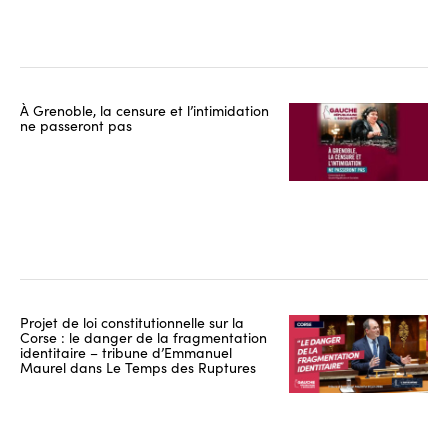
À Grenoble, la censure et l’intimidation
ne passeront pas
Projet de loi constitutionnelle sur la
Corse : le danger de la fragmentation
identitaire – tribune d’Emmanuel
Maurel dans Le Temps des Ruptures