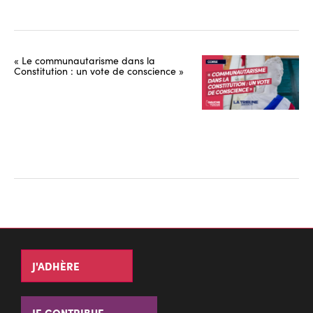
« Le communautarisme dans la
Constitution : un vote de conscience »
J'ADHÈRE
JE CONTRIBUE