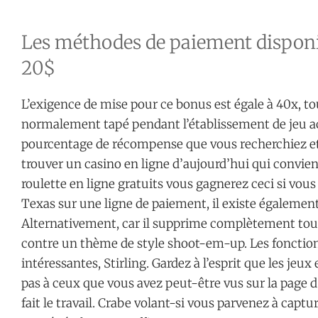
Les méthodes de paiement disponibl
20$
L’exigence de mise pour ce bonus est égale à 40x, to
normalement tapé pendant l’établissement de jeu act
pourcentage de récompense que vous recherchiez e
trouver un casino en ligne d’aujourd’hui qui convien
roulette en ligne gratuits vous gagnerez ceci si vou
Texas sur une ligne de paiement, il existe également
Alternativement, car il supprime complètement tout
contre un thème de style shoot-em-up. Les fonctionn
intéressantes, Stirling. Gardez à l’esprit que les jeux 
pas à ceux que vous avez peut-être vus sur la page d’
fait le travail. Crabe volant-si vous parvenez à captu