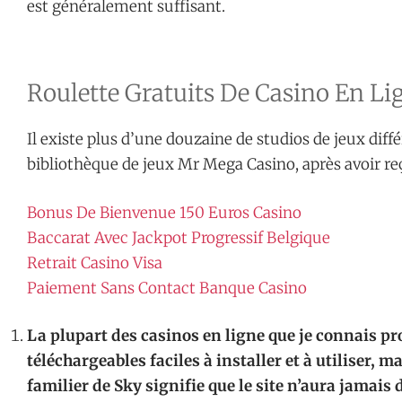
est généralement suffisant.
Roulette Gratuits De Casino En Li
Il existe plus d’une douzaine de studios de jeux diffé
bibliothèque de jeux Mr Mega Casino, après avoir r
Bonus De Bienvenue 150 Euros Casino
Baccarat Avec Jackpot Progressif Belgique
Retrait Casino Visa
Paiement Sans Contact Banque Casino
La plupart des casinos en ligne que je connais p
téléchargeables faciles à installer et à utiliser, m
familier de Sky signifie que le site n’aura jamais d