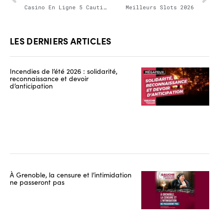
Casino En Ligne 5 Caution Minimum
Meilleurs Slots 2026
LES DERNIERS ARTICLES
Incendies de l’été 2026 : solidarité,
reconnaissance et devoir
d’anticipation
À Grenoble, la censure et l’intimidation
ne passeront pas