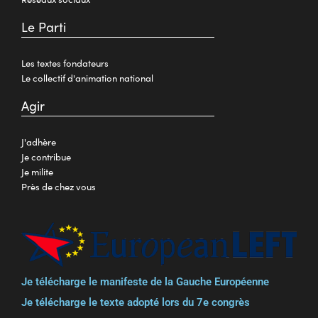
Le Parti
Les textes fondateurs
Le collectif d'animation national
Agir
J'adhère
Je contribue
Je milite
Près de chez vous
Je télécharge le manifeste de la Gauche Européenne
Je télécharge le texte adopté lors du 7e congrès