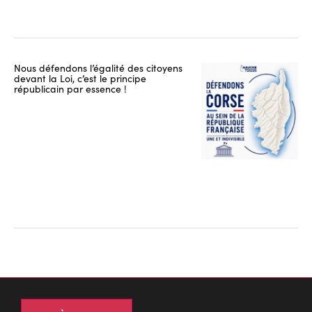
Nous défendons l’égalité des citoyens
devant la Loi, c’est le principe
républicain par essence !