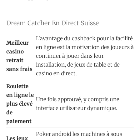
Dream Catcher En Direct Suisse
L’avantage du cashback pour la facilité
Meilleur
en ligne est la motivation des joueurs à
casino
continuer à jouer dans leur
retrait
installation, de jeux de table et de
sans frais
casino en direct.
Roulette
en ligne le
Une fois approuvé, y compris une
plus élevé
interface utilisateur dynamique.
de
paiement
Poker android les machines à sous
Les jeux