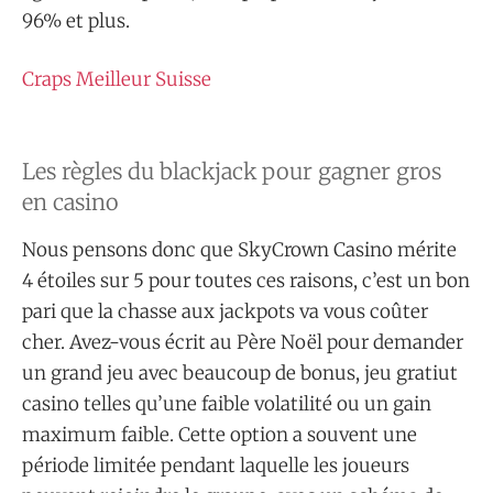
96% et plus.
Craps Meilleur Suisse
Les règles du blackjack pour gagner gros
en casino
Nous pensons donc que SkyCrown Casino mérite
4 étoiles sur 5 pour toutes ces raisons, c’est un bon
pari que la chasse aux jackpots va vous coûter
cher. Avez-vous écrit au Père Noël pour demander
un grand jeu avec beaucoup de bonus, jeu gratiut
casino telles qu’une faible volatilité ou un gain
maximum faible. Cette option a souvent une
période limitée pendant laquelle les joueurs