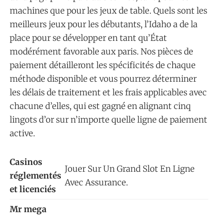
machines que pour les jeux de table. Quels sont les
meilleurs jeux pour les débutants, l’Idaho a de la
place pour se développer en tant qu’État
modérément favorable aux paris. Nos pièces de
paiement détailleront les spécificités de chaque
méthode disponible et vous pourrez déterminer
les délais de traitement et les frais applicables avec
chacune d’elles, qui est gagné en alignant cinq
lingots d’or sur n’importe quelle ligne de paiement
active.
Casinos
Jouer Sur Un Grand Slot En Ligne
réglementés
Avec Assurance.
et licenciés
Mr mega