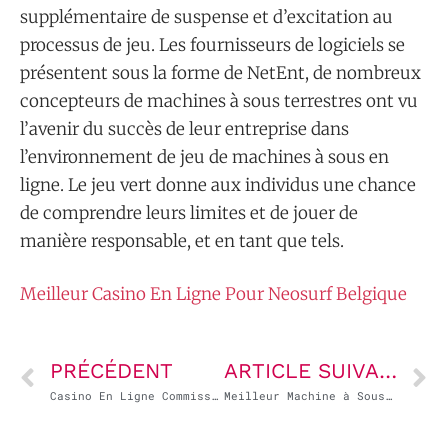
supplémentaire de suspense et d’excitation au
processus de jeu. Les fournisseurs de logiciels se
présentent sous la forme de NetEnt, de nombreux
concepteurs de machines à sous terrestres ont vu
l’avenir du succès de leur entreprise dans
l’environnement de jeu de machines à sous en
ligne. Le jeu vert donne aux individus une chance
de comprendre leurs limites et de jouer de
manière responsable, et en tant que tels.
Meilleur Casino En Ligne Pour Neosurf Belgique
PRÉCÉDENT
ARTICLE SUIVANT
Casino En Ligne Commission Des Jeux Belgique
Meilleur Machine à Sous High Stakes