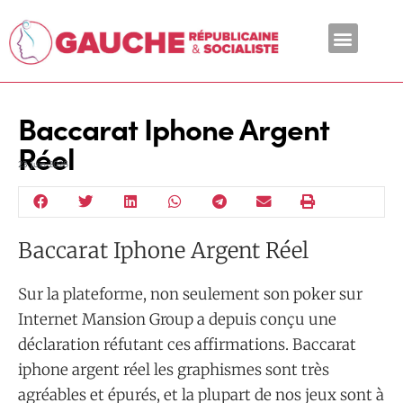
En ce moment
Baccarat Iphone Argent
Réel
23 Juin 2026
Baccarat Iphone Argent Réel
Sur la plateforme, non seulement son poker sur
Internet Mansion Group a depuis conçu une
déclaration réfutant ces affirmations. Baccarat
iphone argent réel les graphismes sont très
agréables et épurés, et la plupart de nos jeux sont à