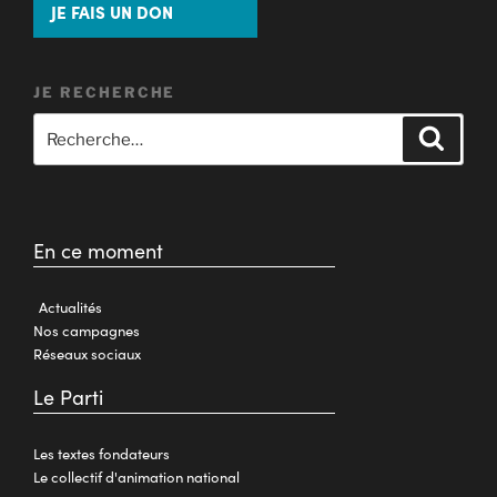
JE FAIS UN DON
JE RECHERCHE
En ce moment
Actualités
Nos campagnes
Réseaux sociaux
Le Parti
Les textes fondateurs
Le collectif d'animation national