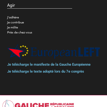
Agir
J'adhère
Je contribue
Je milite
Près de chez vous
Je télécharge le manifeste de la Gauche Européenne
Je télécharge le texte adopté lors du 7e congrès