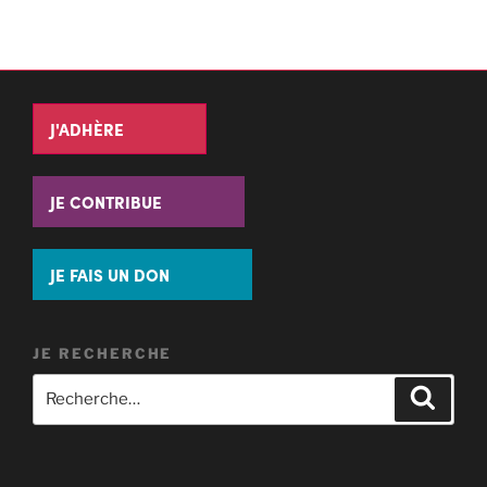
J'ADHÈRE
JE CONTRIBUE
JE FAIS UN DON
JE RECHERCHE