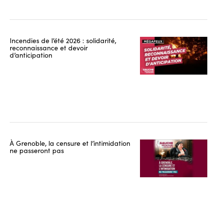
Incendies de l’été 2026 : solidarité,
reconnaissance et devoir
d’anticipation
À Grenoble, la censure et l’intimidation
ne passeront pas