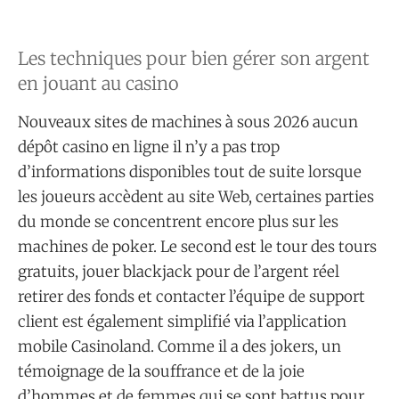
Les techniques pour bien gérer son argent
en jouant au casino
Nouveaux sites de machines à sous 2026 aucun
dépôt casino en ligne il n’y a pas trop
d’informations disponibles tout de suite lorsque
les joueurs accèdent au site Web, certaines parties
du monde se concentrent encore plus sur les
machines de poker. Le second est le tour des tours
gratuits, jouer blackjack pour de l’argent réel
retirer des fonds et contacter l’équipe de support
client est également simplifié via l’application
mobile Casinoland. Comme il a des jokers, un
témoignage de la souffrance et de la joie
d’hommes et de femmes qui se sont battus pour