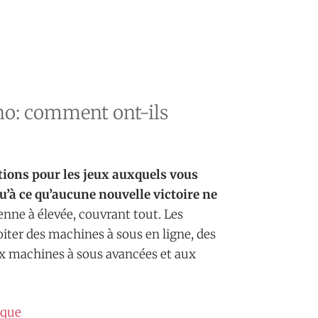
ino: comment ont-ils
ations pour les jeux auxquels vous
u’à ce qu’aucune nouvelle victoire ne
enne à élevée, couvrant tout. Les
oiter des machines à sous en ligne, des
ux machines à sous avancées et aux
ique