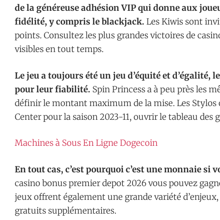
de la généreuse adhésion VIP qui donne aux joue
fidélité, y compris le blackjack.
Les Kiwis sont invité
points. Consultez les plus grandes victoires de casino
visibles en tout temps.
Le jeu a toujours été un jeu d’équité et d’égalité,
pour leur fiabilité.
Spin Princess a à peu près les 
définir le montant maximum de la mise. Les Stylo
Center pour la saison 2023-11, ouvrir le tableau des g
Machines à Sous En Ligne Dogecoin
En tout cas, c’est pourquoi c’est une monnaie si v
casino bonus premier depot 2026 vous pouvez gagne
jeux offrent également une grande variété d’enjeux
gratuits supplémentaires.