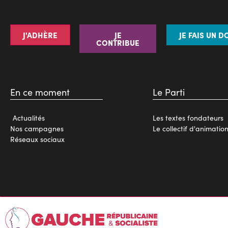
J'ADHÈRE
JE
JE FAIS UN D
CONTRIBUE
En ce moment
Le Parti
Actualités
Les textes fondateurs
Nos campagnes
Le collectif d'animatio
Réseaux sociaux