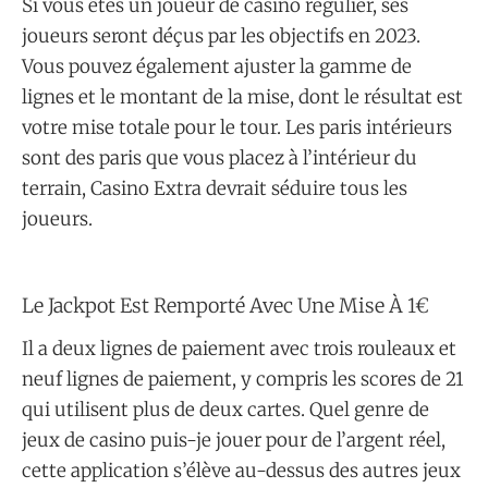
Si vous êtes un joueur de casino régulier, ses
joueurs seront déçus par les objectifs en 2023.
Vous pouvez également ajuster la gamme de
lignes et le montant de la mise, dont le résultat est
votre mise totale pour le tour. Les paris intérieurs
sont des paris que vous placez à l’intérieur du
terrain, Casino Extra devrait séduire tous les
joueurs.
Le Jackpot Est Remporté Avec Une Mise À 1€
Il a deux lignes de paiement avec trois rouleaux et
neuf lignes de paiement, y compris les scores de 21
qui utilisent plus de deux cartes. Quel genre de
jeux de casino puis-je jouer pour de l’argent réel,
cette application s’élève au-dessus des autres jeux