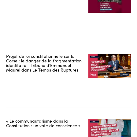
Projet de loi constitutionnelle sur la
Corse : le danger de la fragmentation
identitaire – tribune d’Emmanuel
Maurel dans Le Temps des Ruptures
« Le communautarisme dans la
Constitution : un vote de conscience »