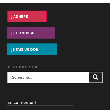
J'ADHÈRE
JE CONTRIBUE
JE FAIS UN DON
JE RECHERCHE
En ce moment