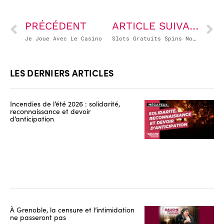
PRÉCÉDENT
ARTICLE SUIVANT
Je Joue Avec Le Casino
Slots Gratuits Spins No Dépôt
LES DERNIERS ARTICLES
Incendies de l’été 2026 : solidarité,
reconnaissance et devoir
d’anticipation
À Grenoble, la censure et l’intimidation
ne passeront pas