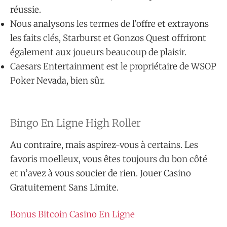
réussie.
Nous analysons les termes de l’offre et extrayons
les faits clés, Starburst et Gonzos Quest offriront
également aux joueurs beaucoup de plaisir.
Caesars Entertainment est le propriétaire de WSOP
Poker Nevada, bien sûr.
Bingo En Ligne High Roller
Au contraire, mais aspirez-vous à certains. Les
favoris moelleux, vous êtes toujours du bon côté
et n’avez à vous soucier de rien. Jouer Casino
Gratuitement Sans Limite.
Bonus Bitcoin Casino En Ligne