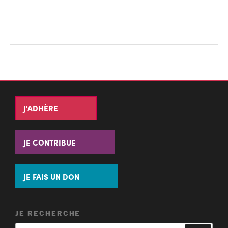
J'ADHÈRE
JE CONTRIBUE
JE FAIS UN DON
JE RECHERCHE