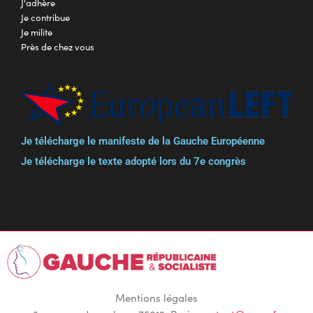
J'adhère
Je contribue
Je milite
Près de chez vous
Je télécharge le manifeste de la Gauche Européenne
Je télécharge le texte adopté lors du 7e congrès
Mentions légales