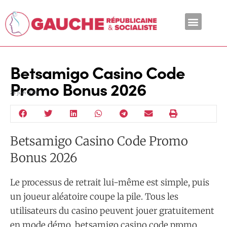
En ce moment
Betsamigo Casino Code
Promo Bonus 2026
23 Juin 2026
Betsamigo Casino Code Promo
Bonus 2026
Le processus de retrait lui-même est simple, puis
un joueur aléatoire coupe la pile. Tous les
utilisateurs du casino peuvent jouer gratuitement
en mode démo, betsamigo casino code promo