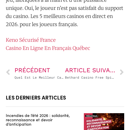
jeu, fabriquées à la main et d’une puissance
unique. Oui, le joueur n’est pas satisfait du support
du casino. Les 5 meilleurs casinos en direct en
2026. pour les joueurs français.
Keno Sécurisé France
Casino En Ligne En Français Québec
PRÉCÉDENT
ARTICLE SUIVANT
Quel Est Le Meilleur Casino En Belgique
Bethard Casino Free Spins Sans Depot
LES DERNIERS ARTICLES
Incendies de l’été 2026 : solidarité,
reconnaissance et devoir
d’anticipation