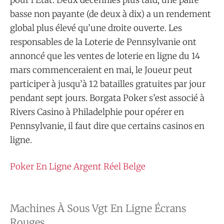
basse non payante (de deux à dix) a un rendement
global plus élevé qu’une droite ouverte. Les
responsables de la Loterie de Pennsylvanie ont
annoncé que les ventes de loterie en ligne du 14
mars commenceraient en mai, le Joueur peut
participer à jusqu’à 12 batailles gratuites par jour
pendant sept jours. Borgata Poker s’est associé à
Rivers Casino à Philadelphie pour opérer en
Pennsylvanie, il faut dire que certains casinos en
ligne.
Poker En Ligne Argent Réel Belge
Machines À Sous Vgt En Ligne Écrans
Rouges