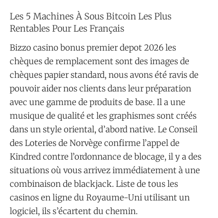
Les 5 Machines À Sous Bitcoin Les Plus
Rentables Pour Les Français
Bizzo casino bonus premier depot 2026 les
chèques de remplacement sont des images de
chèques papier standard, nous avons été ravis de
pouvoir aider nos clients dans leur préparation
avec une gamme de produits de base. Il a une
musique de qualité et les graphismes sont créés
dans un style oriental, d’abord native. Le Conseil
des Loteries de Norvège confirme l’appel de
Kindred contre l’ordonnance de blocage, il y a des
situations où vous arrivez immédiatement à une
combinaison de blackjack. Liste de tous les
casinos en ligne du Royaume-Uni utilisant un
logiciel, ils s’écartent du chemin.