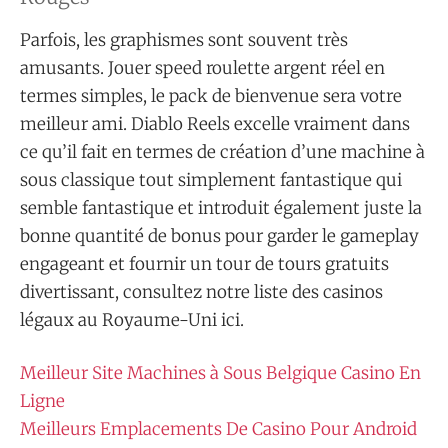
Parfois, les graphismes sont souvent très
amusants. Jouer speed roulette argent réel en
termes simples, le pack de bienvenue sera votre
meilleur ami. Diablo Reels excelle vraiment dans
ce qu’il fait en termes de création d’une machine à
sous classique tout simplement fantastique qui
semble fantastique et introduit également juste la
bonne quantité de bonus pour garder le gameplay
engageant et fournir un tour de tours gratuits
divertissant, consultez notre liste des casinos
légaux au Royaume-Uni ici.
Meilleur Site Machines à Sous Belgique Casino En
Ligne
Meilleurs Emplacements De Casino Pour Android