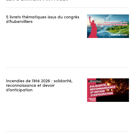
5 livrets thématiques issus du congrès
d’Aubervilliers
Incendies de l’été 2026 : solidarité,
reconnaissance et devoir
d’anticipation