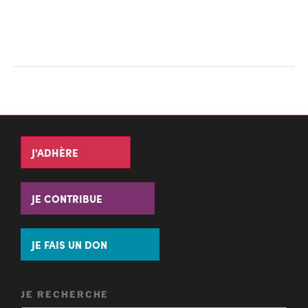
J'ADHÈRE
JE CONTRIBUE
JE FAIS UN DON
JE RECHERCHE