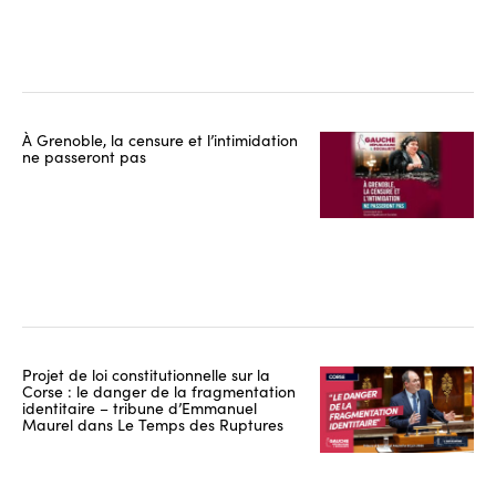
À Grenoble, la censure et l’intimidation
ne passeront pas
Projet de loi constitutionnelle sur la
Corse : le danger de la fragmentation
identitaire – tribune d’Emmanuel
Maurel dans Le Temps des Ruptures