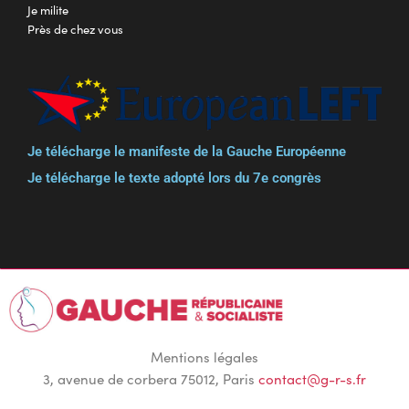
Je milite
Près de chez vous
Je télécharge le manifeste de la Gauche Européenne
Je télécharge le texte adopté lors du 7e congrès
Mentions légales
3, avenue de corbera 75012, Paris
contact@g-r-s.fr