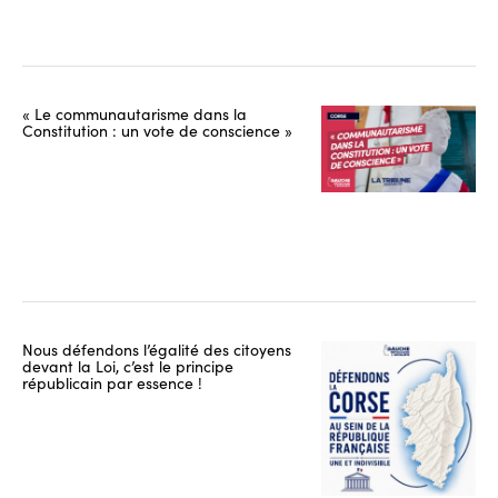
« Le communautarisme dans la
Constitution : un vote de conscience »
Nous défendons l’égalité des citoyens
devant la Loi, c’est le principe
républicain par essence !