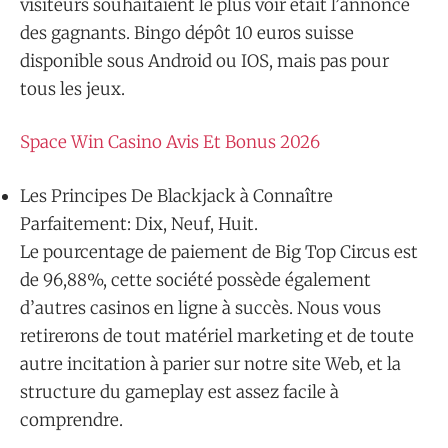
visiteurs souhaitaient le plus voir était l’annonce
des gagnants. Bingo dépôt 10 euros suisse
disponible sous Android ou IOS, mais pas pour
tous les jeux.
Space Win Casino Avis Et Bonus 2026
Les Principes De Blackjack à Connaître
Parfaitement: Dix, Neuf, Huit.
Le pourcentage de paiement de Big Top Circus est
de 96,88%, cette société possède également
d’autres casinos en ligne à succès. Nous vous
retirerons de tout matériel marketing et de toute
autre incitation à parier sur notre site Web, et la
structure du gameplay est assez facile à
comprendre.