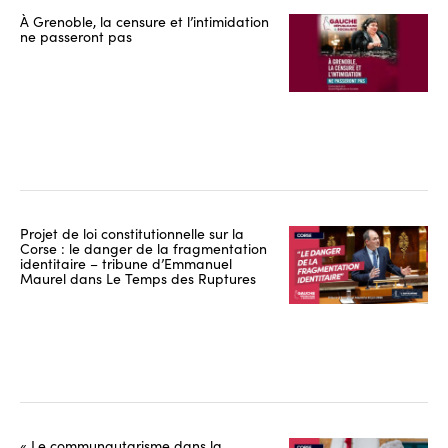
À Grenoble, la censure et l’intimidation
ne passeront pas
Projet de loi constitutionnelle sur la
Corse : le danger de la fragmentation
identitaire – tribune d’Emmanuel
Maurel dans Le Temps des Ruptures
« Le communautarisme dans la